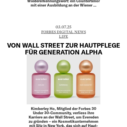
Wiedererkennungswert: ein Countertenor
mit einer Ausbildung an der Wiener …
03.07.25
FORBES DIGITAL NEWS
LIFE
VON WALL STREET ZUR HAUTPFLEGE
FÜR GENERATION ALPHA
Kimberley Ho, Mitglied der Forbes 30
Under 30-Community, verliess ihre
Karriere an der Wall Street, um Evereden
zu gründen – ein Kosmetikunternehmen
mit Sitz in New York, das sich auf Haut-