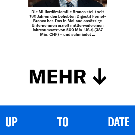
Die Milliardärsfamilie Branca stellt seit
180 Jahren den beliebten Digestif Fernet-
Branca her. Das in Mailand ansässige
Unternehmen erzielt mittlerweile einen
Jahresumsatz von 500 Mio. US-$ (387
Mio. CHF) – und schmiedet …
MEHR
UP TO DATE