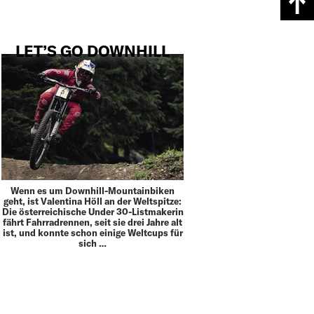
LET’S GO DOWNHILL
Wenn es um Downhill-Mountainbiken
geht, ist Valentina Höll an der Weltspitze:
Die österreichische Under 30-Listmakerin
fährt Fahrradrennen, seit sie drei Jahre alt
ist, und konnte schon einige Weltcups für
sich …