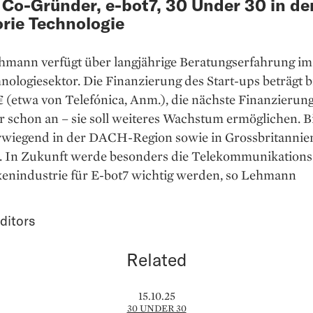
Co-Gründer, e-bot7, 30 Under 30 in de
rie Technologie
hmann verfügt über langjährige Beratungserfahrung i
ologiesektor. Die Finanzierung des Start-ups beträgt b
€ (etwa von Telefónica, Anm.), die nächste Finanzieru
r schon an – sie soll weiteres Wachstum ermöglichen. Bi
wiegend in der DACH-Region sowie in Grossbritannie
n. In Zukunft werde besonders die Telekommunikations-
enindustrie für E-bot7 wichtig werden, so Lehmann
ditors
Related
15.10.25
30 UNDER 30