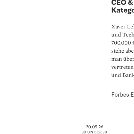
CEO & 
Katego
Xaver Le
und Techn
700.000 
stehe abe
man über
vertrete
und Bank
Forbes E
20.05.26
30 UNDER 30