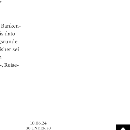
r
m Banken-
is dato
ngsrunde
sher sei
n
, Reise-
10.06.24
30 UNDER 30