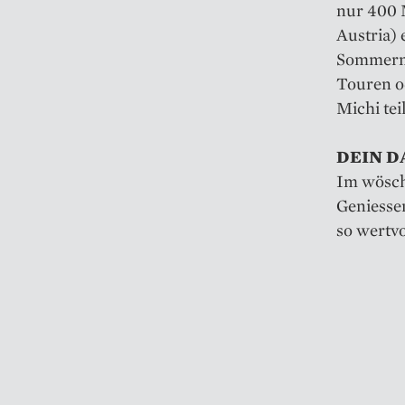
nur 400 M
Austria) 
Sommermo
Touren o
Michi teil
DEIN DA
Im wösch
Geniessen
so wertvo