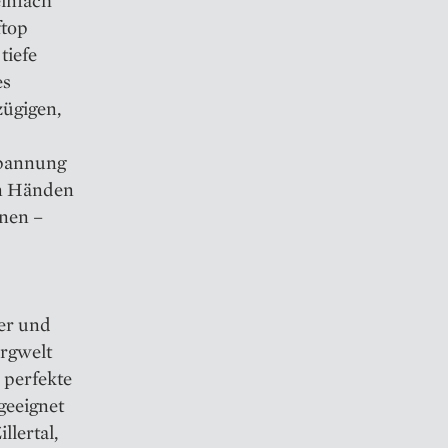
ftop
tiefe
es
zügigen,
spannung
en Händen
nen –
er und
ergwelt
 perfekte
geeignet
llertal,