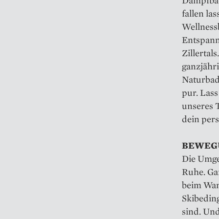
fallen la
Wellness
Entspann
Zillertal
ganzjähr
Naturbad
pur. Las
unseres 
dein pers
BEWEGUN
Die Umge
Ruhe. Gan
beim Wan
Skibeding
sind. Und