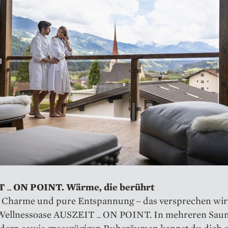
 _ ON POINT. Wärme, die berührt
 Charme und pure Entspannung – das versprechen wir 
Wellnessoase AUSZEIT _ ON POINT. In mehreren Sau
ern sowie grosszügigen Ruheräumen kannst du dich e