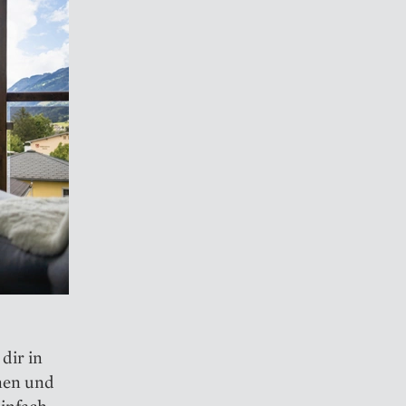
dir in
nen und
infach