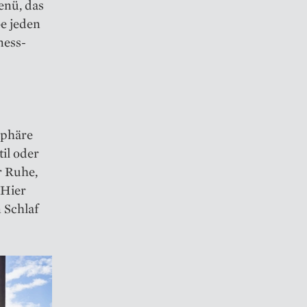
enü, das
be jeden
ness-
sphäre
il oder
r Ruhe,
 Hier
 Schlaf