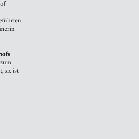
 of
eführten
inerin
hofs
 zum
 sie ist