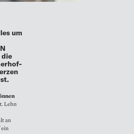
lles um
ON
 die
herhof-
Herzen
st.
önnen
t. Lehn
lt an
 ein