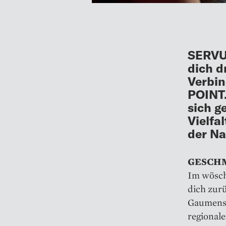
SERVUS
dich d
Verbin
POINT.
sich g
Vielfa
der Na
GESCHMA
Im wösch
dich zurü
Gaumensc
regionale