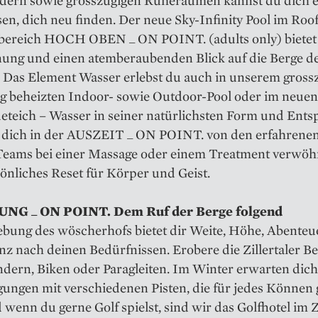
ssen, dich neu finden. Der neue Sky-Infinity Pool im Roo
bereich HOCH OBEN _ ON POINT. (adults only) bietet 
ung und einen atemberaubenden Blick auf die Berge d
s. Das Element Wasser erlebst du auch in unserem gross
ig beheizten Indoor- sowie Outdoor-Pool oder im neuen
eteich – Wasser in seiner natürlichsten Form und Ent
s dich in der AUSZEIT _ ON POINT. von den erfahren
Teams bei einer Massage oder einem Treatment verwöh
önliches Reset für Körper und Geist.
G _ ON POINT. Dem Ruf der Berge folgend
bung des wöscherhofs bietet dir Weite, Höhe, Abenteu
z nach deinen Bedürfnissen. Erobere die Zillertaler B
dern, Biken oder Paragleiten. Im Winter erwarten dich
ungen mit verschiedenen Pisten, die für jedes Können 
 wenn du gerne Golf spielst, sind wir das Golfhotel im Zi