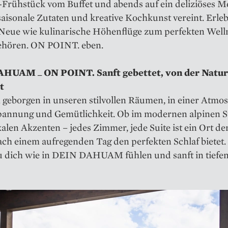
Frühstück vom Buffet und abends auf ein deliziöses M
aisonale Zutaten und kreative Kochkunst vereint. Erle
 Neue wie kulinarische Höhenflüge zum perfekten Well
ehören. ON POINT. eben.
HUAM _ ON POINT. Sanft gebettet, von der Natur
t
 geborgen in unseren stilvollen Räumen, in einer Atmo
pannung und Gemütlichkeit. Ob im modernen alpinen St
kalen Akzenten – jedes Zimmer, jede Suite ist ein Ort de
ach einem aufregenden Tag den perfekten Schlaf bietet.
u dich wie in DEIN DAHUAM fühlen und sanft in tiefen