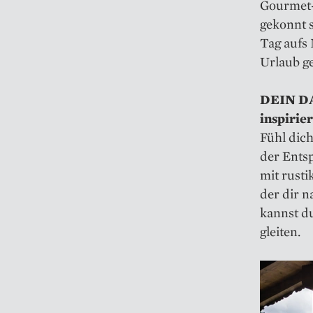
Gourmet-
gekonnt s
Tag aufs
Urlaub g
DEIN DA
inspirier
Fühl dich
der Ents
mit rusti
der dir n
kannst d
gleiten.