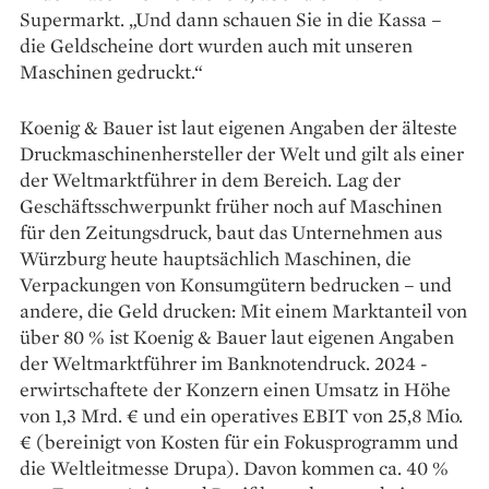
Supermarkt. „Und dann schauen Sie in die Kassa –
die Geldscheine dort wurden auch mit unseren
Maschinen gedruckt.“
Koenig & Bauer ist laut ­ei­genen Angaben der älteste
Druck­maschinen­hersteller der Welt und gilt als einer
der Weltmarktführer in dem Bereich. Lag der
Geschäftsschwerpunkt früher noch auf Maschinen
für den Zeitungsdruck, baut das Unternehmen aus
Würzburg heute hauptsächlich Maschinen, die
Verpackungen von Konsumgütern bedrucken – und
andere, die Geld drucken: Mit einem Marktanteil von
über 80 % ist Koenig & Bauer laut eigenen Angaben
der Weltmarkt­führer im Banknotendruck. 2024 ­
erwirtschaftete der Konzern ­einen Umsatz in Höhe
von 1,3 Mrd. € und ein operatives EBIT von 25,8 Mio.
€ (bereinigt von Kosten für ein Fokus­programm und
die Weltleitmesse Drupa). Davon kommen ca. 40 %