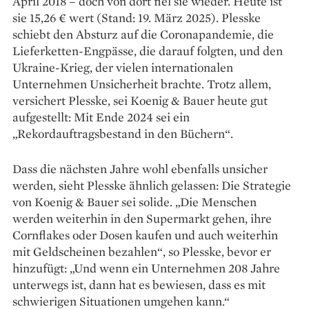
April 2018 – doch von dort fiel sie wieder. Heute ist
sie 15,26 € wert (Stand: 19. März 2025). Plesske
schiebt den Absturz auf die Coronapandemie, die
Lieferketten-­Engpässe, die darauf folgten, und den
Ukraine-Krieg, der vielen internationalen
Unternehmen Unsicherheit brachte. Trotz allem,
versichert Plesske, sei Koenig & Bauer heute gut
aufgestellt: Mit Ende 2024 sei ein
„Rekordauftragsbestand in den Büchern“.
Dass die nächsten Jahre wohl ebenfalls unsicher
werden, sieht Plesske ähnlich gelassen: Die Strategie
von Koenig & Bauer sei solide. „Die Menschen
werden weiterhin in den Supermarkt gehen, ihre
Cornflakes oder Dosen kaufen und auch weiterhin
mit Geldscheinen bezahlen“, so Plesske, bevor er
hinzufügt: „Und wenn ein Unternehmen 208 Jahre
unterwegs ist, dann hat es bewiesen, dass es mit
schwierigen Situationen umgehen kann.“