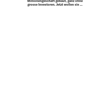
Millionengeschäft gebaut, ganz ohne
grosse Investoren. Jetzt wollen sie …
02.04.26
LEADERSHIP
BOREDOM KILLS
Lange galt Österreich in Sachen Sicherheit
als „Insel der Seligen“. Diese
Einschätzung ist falsch, sagen Richard
Lanczmann und Rony Halevi. In einer
ehemaligen Speiseölfabrik am Rande
Wiens haben die Personenschützer und …