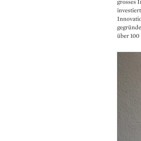
grosses I
investie
Innovatio
gegründe
über 100 