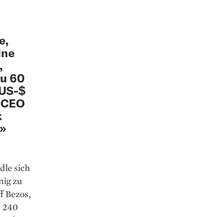
e,
ine
,
zu 60
 US-$
r CEO
k
t»
dle sich
nig zu
f Bezos,
d 240