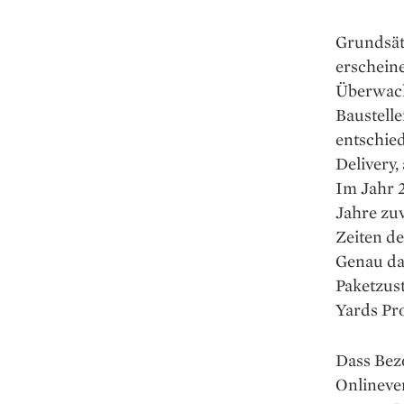
Grundsät
erscheine
Überwach
Baustelle
entschied
Delivery,
Im Jahr 
Jahre zuv
Zeiten d
Genau da 
Paketzust
Yards Pro
Dass Bez
Onlineve