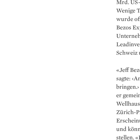
Mrd. US-
Wenige T
wurde off
Bezos Ex
Unterneh
Leadinves
Schweiz 
«Jeff Bez
sagte: ‹
bringen.›
er gemei
Wellhaus
Zürich-­P
Erschein
und könne
stellen. 