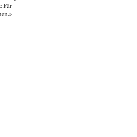
t: Für
nen.»