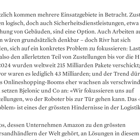
zlich kommen mehrere Einsatzgebiete in Betracht. Zus
n ­logisch, doch auch ­Sicherheitsdienstleistungen, etwa
ung von Gebäuden, sind eine Option. Auch Arbeiten a
n wären grundsätzlich denkbar – doch Rivr hat sich
en, sich auf ein konkretes Problem zu fokussieren: Las
 also den aller­letzten Teil von Zustellungen bis vor die 
2024 wurden weltweit 215 Milliarden Pakete verschickt
or ­waren es lediglich 43 Milliarden; und der Trend dür
es Onlineshopping-Booms eher wachsen als verschwind
setzen Bjelonic und Co an: «Wir fokussieren uns auf
ellungen, wo der Roboter bis zur Tür gehen kann. Das 
blem› ist eines der grössten Hindernisse in der Logistik
os, dessen Unternehmen Amazon zu den grössten
rsandhändlern der Welt gehört, an Lösungen in diesem