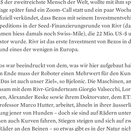
$ der zweitreichste Mensch der Welt, wollte mit ihm s
age später fand ein Zoom-Call statt und ein paar Woch
iziell verkündet, dass Bezos mit seinem Investmentveh
peditions in der Seed-Finanzierungsrunde von Rivr (da
men hiess damals noch Swiss-Mile), die 22 Mio. US-$ u
tor wurde. Rivr ist das erste Investment von Bezos in 
und eines der wenigen in Europa.
os war beeindruckt von dem, was wir hier aufgebaut ha
Am Ende muss der Roboter einen Mehrwert für den ­Ku
 Das ist auch unser Ziel», so Bjelonic. Die Maschinen, 
nsam mit dem Rivr-Gründerteam Giorgio Val­secchi, Lo
en, Alexander Reske sowie ihrem ­Doktorvater, dem E
rofessor Marco Hutter, arbeitet, ähneln in ihrer äusser­
ung jener von Hunden – doch sie sind auf Rädern unte
n auch Kurven fahren, Stiegen steigen und sich auf zw
«Räder an den Beinen – so ­etwas gibt es in der Natur nich