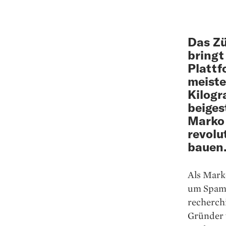
Das Zü
bringt
Plattf
meiste
Kilo­g
bei­ge
Marko 
revolu
bauen.
Als Marko
um Spam. 
recherchi
Gründer 