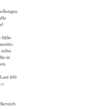
tellungen
 die
uf
t-Mile-
Haustür.
; zehn
fte in
en.
‹Last 100
.»
 Bereich