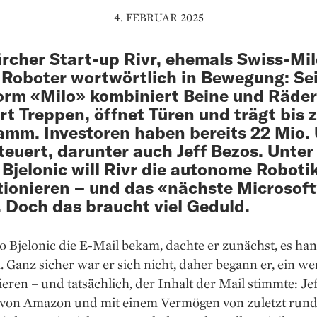
4. FEBRUAR 2025
rcher Start-up Rivr, ehemals Swiss-Mil
 Roboter wortwörtlich in Bewegung: Se
orm «Milo» kombiniert Beine und Räder
rt Treppen, öffnet Türen und trägt bis 
ramm. Investoren haben bereits 22 Mio.
steuert, darunter auch Jeff Bezos. Unte
Bjelonic will Rivr die autonome Roboti
tionieren – und das «nächste Microsof
 Doch das braucht viel Geduld.
 Bjelonic die E-Mail bekam, dachte er zunächst, es han
Ganz sicher war er sich nicht, daher begann er, ein we
eren – und tatsächlich, der Inhalt der Mail stimmte: Jef
von Amazon und mit einem Vermögen von zuletzt run