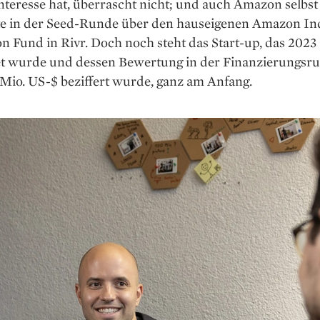
nteresse hat, überrascht nicht; und auch Amazon selbst
rte in der Seed-Runde über den hauseigenen Amazon Ind
n Fund in Rivr. Doch noch steht das Start-up, das 2023
t wurde und dessen Bewertung in der Finanzierungsru
Mio. US-$ beziffert wurde, ganz am Anfang.