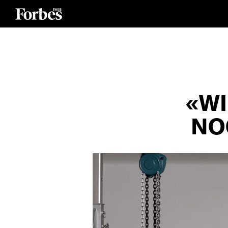
«WI
NO