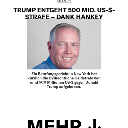
MONEY
TRUMP ENTGEHT 500 MIO. US-$-
STRAFE – DANK HANKEY
Ein Berufungsgericht in New York hat
kürzlich die zivilrechtliche Geldstrafe von
rund 500 Millionen US-$ gegen Donald
Trump aufgehoben.
MEHR