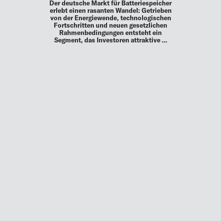
Der deutsche Markt für Batteriespeicher
erlebt einen rasanten Wandel: Getrieben
von der Energiewende, technologischen
Fortschritten und neuen gesetzlichen
Rahmenbedingungen entsteht ein
Segment, das Investoren attraktive …
MEHR
UP TO DATE
MIT DEM FORBES-NEWSLETTER BEKOMMEN SIE