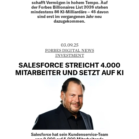
schafft Vermögen in hohem Tempo. Auf
der Forbes Billionaires List 2026 stehen
mindestens 86 KI-Milliardäre – 45 davon
sind erst im vergangenen Jahr neu
dazugekommen.
03.09.25
FORBES DIGITAL NEWS
INVESTMENT
SALESFORCE STREICHT 4.000
MITARBEITER UND SETZT AUF KI
Salesforce hat sein Kundenservice-Team
von 9.000 auf 5.000 Mitarbeitende