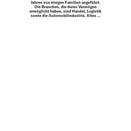
Jahren von einigen Familien angeführt.
Die Branchen, die deren Vermögen
ermöglicht haben, sind Handel, Logistik
sowie die Automobilindustrie. Altes …
MEHR
UP TO DATE
MIT DEM FORBES-NEWSLETTER BEKOMMEN SIE
REGELMÄSSIG DIE SPANNENDSTEN ARTIKEL SOWIE