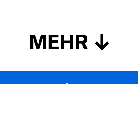
MEHR
UP TO DATE
MIT DEM FORBES-NEWSLETTER BEKOMMEN SIE
REGELMÄSSIG DIE SPANNENDSTEN ARTIKEL SOWIE
EVENTANKÜNDIGUNGEN DIREKT IN IHR E-MAIL-POSTFACH
GELIEFERT.