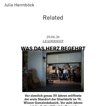
Julia Herrnböck
Related
29.06.26
LEADERSHIP
WAS DAS HERZ BEGEHRT
Vor ziemlich genau 30 Jahren eröffnete
der erste Standort der Glasfabrik im 16.
Wiener Gemeindebezirk. Vor acht ­Jahren