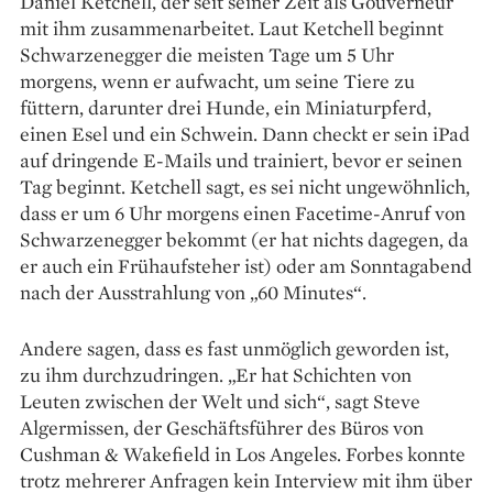
Daniel Ketchell, der seit seiner Zeit als Gouverneur
mit ihm zusammenarbeitet. Laut Ketchell beginnt
Schwarzenegger die meisten Tage um 5 Uhr
morgens, wenn er aufwacht, um seine Tiere zu
füttern, darunter drei Hunde, ein Miniaturpferd,
einen Esel und ein Schwein. Dann checkt er sein iPad
auf dringende E-Mails und trainiert, bevor er seinen
Tag beginnt. Ketchell sagt, es sei nicht ungewöhnlich,
dass er um 6 Uhr morgens einen Facetime-Anruf von
Schwarzenegger bekommt (er hat nichts dagegen, da
er auch ein Frühaufsteher ist) oder am Sonntagabend
nach der Ausstrahlung von „60 Minutes“.
Andere sagen, dass es fast unmöglich geworden ist,
zu ihm durchzudringen. „Er hat Schichten von
Leuten zwischen der Welt und sich“, sagt Steve
Algermissen, der Geschäftsführer des Büros von
Cushman & Wakefield in Los Angeles. Forbes konnte
trotz mehrerer Anfragen kein Interview mit ihm über