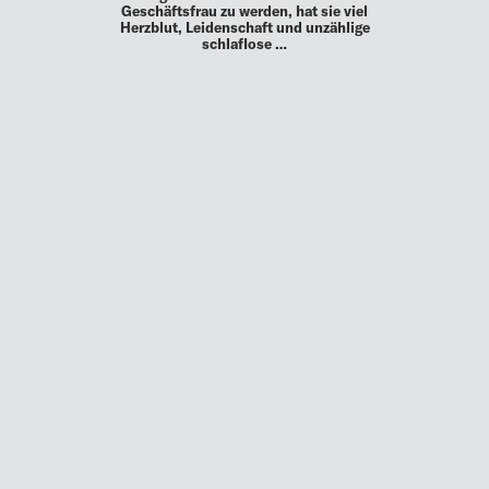
Geschäftsfrau zu werden, hat sie viel
Herzblut, Leidenschaft und unzählige
schlaflose …
MEHR
UP TO DATE
MIT DEM FORBES-NEWSLETTER BEKOMMEN SIE
REGELMÄSSIG DIE SPANNENDSTEN ARTIKEL SOWIE