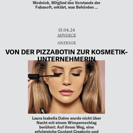
Wodniok, Mitglied des Vorstands der
Fabasoft, erklärt, was Behörden …
15.04.24
ADVOICE
VON DER PIZZABOTIN ZUR KOSMETIK-
UNTERNEHMERIN
Laura Isabella Dahm wurde nicht über
Nacht mit einem Wimpernschlag
berühmt: Auf ihrem Weg, eine
erfolgreiche Content Creatorin und