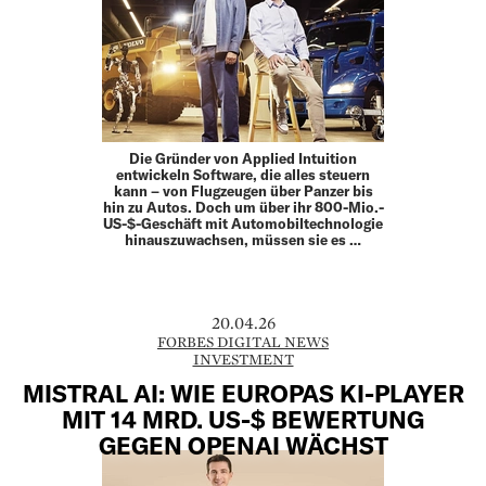
Die Gründer von Applied Intuition
entwickeln Software, die alles steuern
kann – von Flugzeugen über Panzer bis
hin zu Autos. Doch um über ihr 800-Mio.-
US-$-Geschäft mit Automobiltechnologie
hinauszuwachsen, müssen sie es …
20.04.26
FORBES DIGITAL NEWS
INVESTMENT
MISTRAL AI: WIE EUROPAS KI-PLAYER
MIT 14 MRD. US-$ BEWERTUNG
GEGEN OPENAI WÄCHST