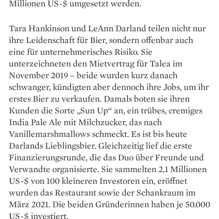
Millionen US-$ umgesetzt werden.
Tara Hankinson und LeAnn Darland teilen nicht nur
ihre Lei­denschaft für Bier, sondern offenbar auch
eine für unternehmerisches Risiko. Sie
unterzeichneten den Mietvertrag für Talea im
November 2019 – beide wurden kurz danach
schwanger, kündigten aber dennoch ihre Jobs, um ihr
erstes Bier zu verkaufen. Damals boten sie ihren
Kunden die Sorte „Sun Up“ an, ein trübes, cremiges
India Pale Ale mit Milch­zucker, das nach
Vanillemarsh­mallows schmeckt. Es ist bis heute
Darlands Lieblingsbier. Gleichzeitig lief die erste
Finanzierungsrunde, die das Duo über Freunde und
Verwandte organisierte. Sie sam­melten 2,1 Mil­lionen
US-$ von 100 kleineren Investoren ein, eröffnet
wurden das Restaurant sowie der Schankraum im
März 2021. Die beiden Gründerinnen haben je 50.000
US-$ investiert.