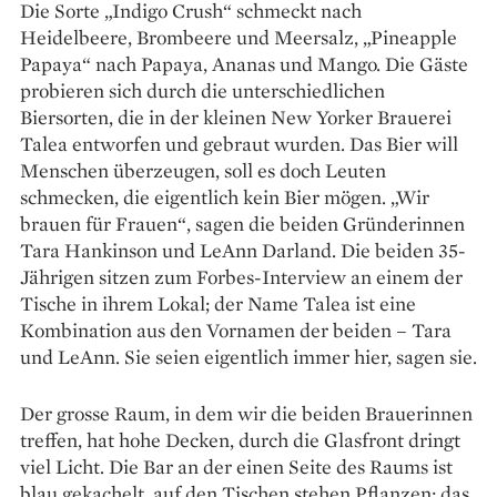
Die Sorte „Indigo Crush“ schmeckt nach
Heidelbeere, Brom­beere und Meersalz, „Pine­apple
Papaya“ nach Papaya, Ananas und Mango. Die Gäste
probieren sich durch die unterschiedlichen
Biersorten, die in der kleinen New Yorker Brauerei
Talea entworfen und gebraut wur­den. Das Bier will
Menschen über­zeugen, soll es doch Leuten
schmecken, die eigentlich kein Bier mögen. „Wir
brauen für Frauen“, sagen die beiden Gründerinnen
Tara Hankinson und LeAnn Darland. Die beiden 35-
Jährigen sitzen zum Forbes-­Interview an einem der
Tische in ihrem Lokal; der Name Talea ist eine
Kombina­tion aus den Vornamen der beiden – Tara
und LeAnn. Sie seien eigentlich immer hier, sagen sie.
Der grosse Raum, in dem wir die beiden Brauerinnen
treffen, hat hohe Decken, durch die Glasfront dringt
viel Licht. Die Bar an der einen Seite des Raums ist
blau gekachelt, auf den Tischen stehen Pflanzen; das