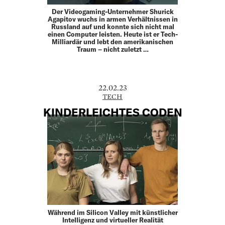
Der Videogaming-Unternehmer Shurick
Agapitov wuchs in armen Verhältnissen in
Russland auf und konnte sich nicht mal
einen Computer leisten. Heute ist er Tech-
Milliardär und lebt den amerikanischen
Traum – nicht zuletzt …
22.02.23
TECH
KINDERLEICHTES CODEN
Während im Silicon Valley mit künstlicher
Intelligenz und virtueller Realität