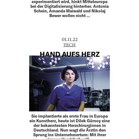
experimentiert wird, hinkt Mitteleuropa
bei der Digitalisierung hinterher. Antonia
Schein, Amanda Maiwald und Nikolaj
Bewer wollen nicht …
01.11.22
TECH
HAND AUFS HERZ
Sie implantierte als erste Frau in Europa
ein Kunstherz, heute ist Dilek Gürsoy eine
der bekanntesten Herzchirurginnen in
Deutschland. Nun wagt die Ärztin den
Sprung ins Unternehmertum: Mit ihrer