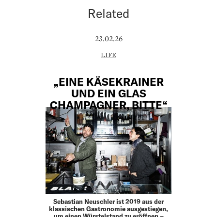
Related
23.02.26
LIFE
„EINE KÄSEKRAINER
UND EIN GLAS
CHAMPAGNER, BITTE“
Sebastian Neuschler ist 2019 aus der
klassischen ­Gastronomie ausgestiegen,
um einen Würstelstand zu ­eröffnen –