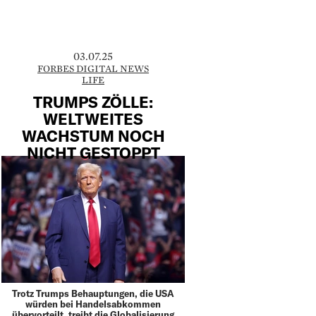
03.07.25
FORBES DIGITAL NEWS
LIFE
TRUMPS ZÖLLE:
WELTWEITES
WACHSTUM NOCH
NICHT GESTOPPT
Trotz Trumps Behauptungen, die USA
würden bei Handelsabkommen
übervorteilt, treibt die Globalisierung