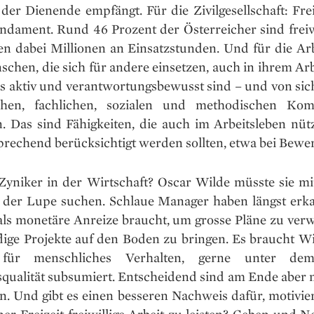
der Dienende empfängt. Für die Zivilgesellschaft: Frei
undament. Rund 46 Prozent der Österreicher sind freiwi
ten dabei Millionen an Einsatzstunden. Und für die Arb
chen, die sich für andere einsetzen, auch in ihrem Ar
s aktiv und verantwortungsbewusst sind – und von sich
ichen, fachlichen, sozialen und methodischen Kom
n. Das sind Fähigkeiten, die auch im Arbeitsleben nütz
prechend berücksichtigt werden sollten, etwa bei Bewe
Zyniker in der Wirtschaft? Oscar Wilde müsste sie mit
 der Lupe suchen. Schlaue Manager haben längst erka
als monetäre Anreize braucht, um grosse Pläne zu verw
flige Projekte auf den Boden zu bringen. Es braucht W
für menschliches Verhalten, gerne unter dem
qualität subsumiert. Entscheidend sind am Ende aber m
. Und gibt es einen besseren Nachweis dafür, motiviert
iner Freizeit freiwillige Arbeit zu leisten? Geben und 