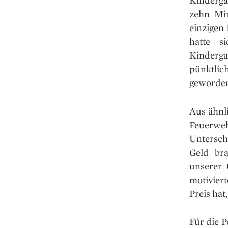
Kindergä
zehn Min
einzigen
hatte s
Kinderga
pünktlic
geworden
Aus ähnl
Feuerweh
Unterschi
Geld bra
unserer 
motivier
Preis hat
Für die 