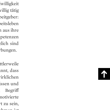
willigkeit
llig tätig
eitgeber:
beitsleben
 aus ihre
petenzen
lich sind
rbungen.
tlerweile
nnt, dass
irklichen
issen und
 Begriff
otivierte
 zu sein,
Nehmen ist