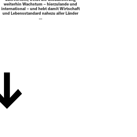
weiterhin Wachstum – hierzulande und
international – und hebt damit Wirtschaft
und Lebensstandard nahezu aller Länder
…