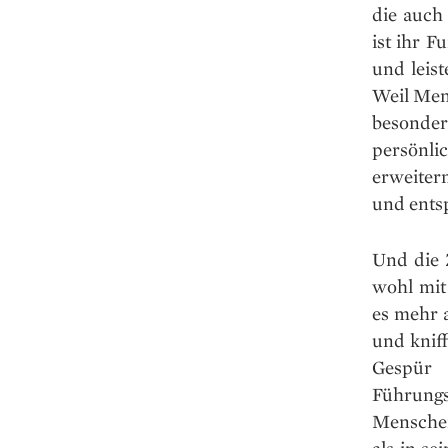
die auch 
ist ihr F
und leis
Weil Mens
besonder
persönl
erweiter
und ents
Und die 
wohl mit
es mehr 
und knif
Gespür 
Führungs
Menschen
als in se