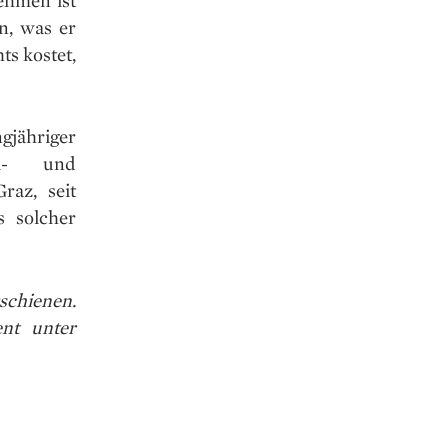
n, was er
ts kostet,
gjähriger
al- und
raz, seit
s solcher
schienen.
ent unter