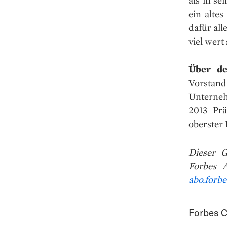
ein alte
dafür all
viel wert
Über d
Vorsta
Unterneh
2013 Prä
oberster 
Dieser G
Forbes A
abo.forbe
Forbes C