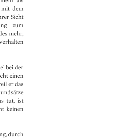
 mehr als
– mit dem
rer Sicht
hung zum
des mehr,
Verhalten
l bei der
cht einen
eil er das
rundsätze
 tut, ist
nt keinen
ng, durch