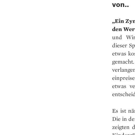
von..
„Ein Zyn
den Wert
und Wir
dieser S
etwas kos
gemacht.
verlang
einpreis
etwas ve
entscheid
Es ist nä
Die in d
zeigten 