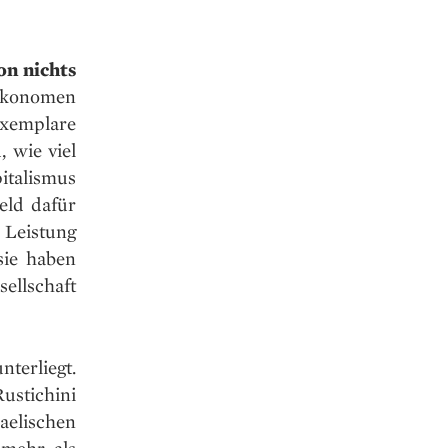
on nichts
 Ökonomen
xemplare
 wie viel
pitalismus
eld dafür
Leistung
sie haben
ellschaft
nterliegt.
ustichini
aelischen