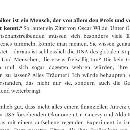
iker ist ein Mensch, der von allem den Preis und v
 kennt.“
So lautet ein Zitat von Oscar Wilde. Unter
tschaftstreibenden müssen sich besonders viele E
pezies tummeln, könnte man meinen. Sie wissen genau,
tet – daraus ist schliesslich die DNA des globalen Ka
 Und Menschen, die etwas freiwillig tun? Die kein G
en und sich sogar dagegen wehren würden, ihre 
en zu lassen? Alles Träumer? Ich würde behaupten, 
rstanden, das nicht nur sie, sondern auch die Ges
end weiterbringt.
mlich gut, dass nicht alles einem finanziellen Anreiz u
en USA forschenden Ökonomen Uri Gneezy und Aldo R
das mit einem aufsehenerregenden Experiment in isr