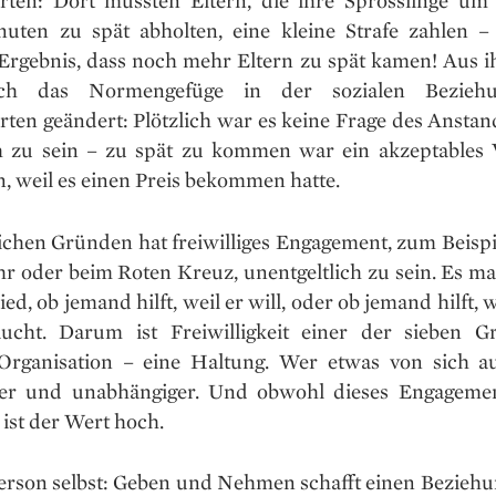
rten: Dort mussten Eltern, die ihre Sprösslinge um
uten zu spät abholten, eine kleine Strafe zahlen 
 Ergebnis, dass noch mehr Eltern zu spät kamen! Aus ih
ich das Normengefüge in der sozialen Bezie
rten geändert: Plötzlich war es keine Frage des Anstan
h zu sein – zu spät zu kommen war ein akzeptables 
, weil es einen Preis bekommen hatte.
ichen Gründen hat freiwilliges Engagement, zum Beispie
r oder beim Roten Kreuz, unentgeltlich zu sein. Es ma
ed, ob jemand hilft, weil er will, oder ob jemand hilft, w
ucht. Darum ist Freiwilligkeit einer der sieben G
Organisation – eine Haltung. Wer etwas von sich aus
ter und unabhängiger. Und obwohl dieses Engageme
, ist der Wert hoch.
Person selbst: Geben und Nehmen schafft einen Beziehu