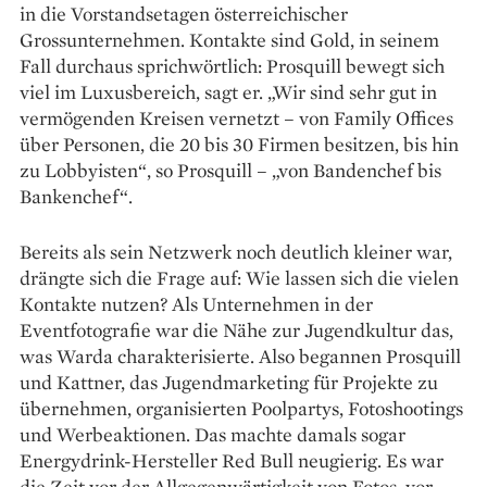
in die Vorstandsetagen öster­reichischer
Grossunternehmen. Kontakte sind Gold, in seinem
Fall durchaus sprichwörtlich: Prosquill bewegt sich
viel im Luxusbereich, sagt er. „Wir sind sehr gut in
vermögenden Kreisen vernetzt – von Family Offices
über Personen, die 20 bis 30 Firmen besitzen, bis hin
zu Lobbyisten“, so Prosquill – „von Bandenchef bis
Bankenchef“.
Bereits als sein Netzwerk noch deutlich kleiner war,
drängte sich die Frage auf: Wie lassen sich die vielen
Kontakte nutzen? Als Unter­nehmen in der
Eventfotografie war die Nähe zur Jugendkultur das,
was Warda charakterisierte. Also begannen Prosquill
und Kattner, das Jugendmarketing für Projekte zu
über­nehmen, organisierten Poolpartys, Fotoshootings
und Werbeaktionen. Das machte damals sogar
Energydrink-Hersteller Red Bull neugierig. Es war
die Zeit vor der Allgegenwärtigkeit von Fotos, vor