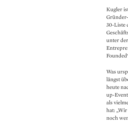
Kugler i
Gründer-
30-Liste 
Geschäft
unter de
Entrepren
Founded“,
Was urspr
längst üb
heute nac
up-Event 
als vielm
hat: „Wir
noch weni