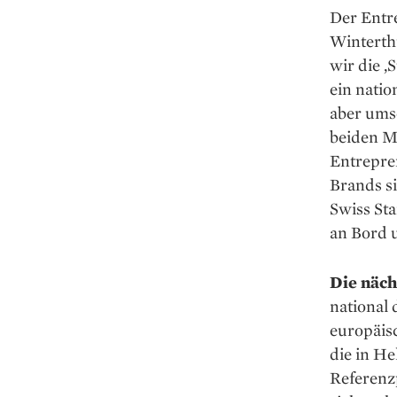
Der Entr
Winterth
wir die ‚
ein natio
aber umso
beiden M
Entrepre
Brands si
Swiss Sta
an Bord u
Die näch
national 
europäis
die in He
Referenz