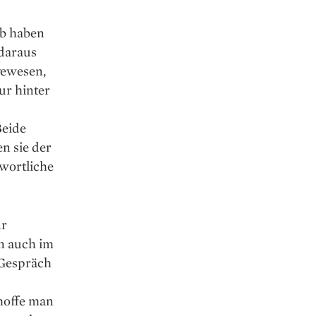
lb haben
 daraus
gewesen,
ur hinter
Beide
n sie der
twortliche
ur
en auch im
 Gespräch
hoffe man