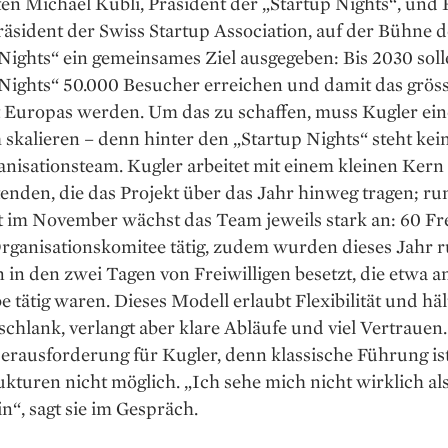
en Michael Kubli, Präsident der ­„Startup Nights“, und
räsident der Swiss Startup Association, auf der Bühne d
Nights“ ein gemeinsames Ziel ausgegeben: Bis 2030 soll
Nights“ 50.000 Besucher erreichen und damit das gröss
 Europas werden. Um das zu schaffen, muss Kugler ein
skalieren – denn hinter den „Startup Nights“ steht kein
anisationsteam. Kugler arbeitet mit einem kleinen Kern 
enden, die das Projekt über das Jahr hinweg tragen; r
 im ­November wächst das Team jeweils stark an: 60 Fre
rganisationskomitee tätig, zudem wurden ­dieses Jahr 
 in den zwei Tagen von Freiwilligen besetzt, die etwa a
 tätig waren. Dieses Modell erlaubt Flexibilität und häl
schlank, verlangt aber klare Abläufe und viel Vertrauen
Herausforderung für Kugler, denn ­klassische Führung ist
ukturen nicht ­möglich. „Ich sehe mich nicht wirklich al
“, sagt sie im Gespräch.