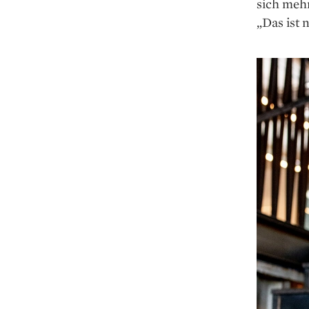
sich meh
„Das ist 