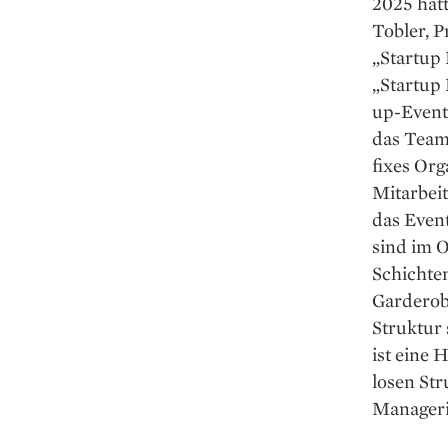
2025 hatt
Tobler, P
„Startup 
„Startup 
up-Event
das Team 
fixes Org
Mitarbeit
das Event
sind im O
Schichten
Garderobe
Struktur 
ist eine 
losen Str
Managerin