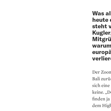
Was al
heute 
steht 
Kugler
Mitgrü
warum 
europä
verlier
Der Zoom-
Bali zur
sich eine
keine. „D
finden j
dem Highl