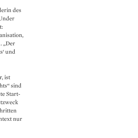
derin des
 Under
t:
nisation,
. „Der
ts‘ und
, ist
hts“ sind
e Start-
bstzweck
hritten
ntext nur