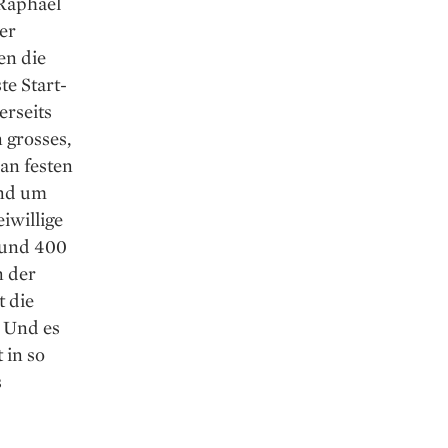
 Raphael
er
en die
te Start-
erseits
 grosses,
an festen
und um
iwillige
rund 400
n der
t die
. Und es
 in so
s