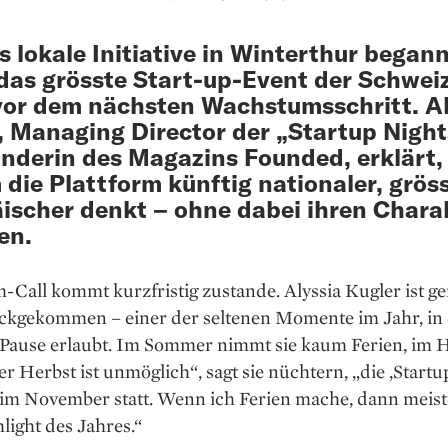
s lokale Initiative in Winterthur begann,
das grösste Start-up-Event der Schwei
vor dem nächsten Wachstumsschritt. Al
, Managing Director der „Startup Nigh
nderin des Magazins Founded, erklärt,
die Plattform künftig nationaler, grös
ischer denkt – ohne dabei ihren Chara
en.
Call kommt kurzfristig zustande. Alyssia Kugler ist g
ückgekommen – einer der seltenen Momente im Jahr, in 
 Pause erlaubt. Im Sommer nimmt sie kaum Ferien, im H
er Herbst ist unmöglich“, sagt sie nüchtern, „die ‚Startu
a im November statt. Wenn ich Ferien mache, dann meis
ight des Jahres.“