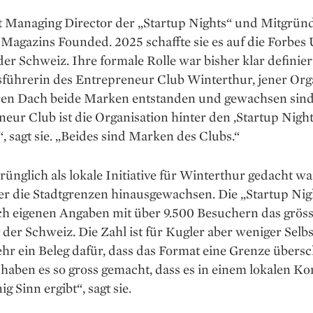
st Managing Director der „Startup Nights“ und Mitgrün
Magazins Founded. 2025 schaffte sie es auf die Forbes
der Schweiz. Ihre formale Rolle war bisher klar definier
sführerin des Entrepreneur Club Winterthur, jener Orga
ren Dach beide Marken entstanden und gewachsen sind
eur Club ist die Organisation hinter den ‚Startup Nigh
 sagt sie. „Beides sind Marken des Clubs.“
ünglich als lokale Initiative für Winterthur gedacht war
er die Stadtgrenzen hinaus­gewachsen. Die „Startup Nig
h eigenen Angaben mit über 9.500 Besuchern das grösst
der Schweiz. Die Zahl ist für Kugler aber weniger Sel
ehr ein Beleg dafür, dass das Format eine Grenze übersc
 haben es so gross gemacht, dass es in einem lokalen Ko
g Sinn ergibt“, sagt sie.