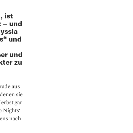
 ist
z – und
yssia
ts“ und
ser und
kter zu
erade aus
denen sie
erbst gar
p Nights‘
tens nach