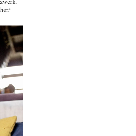
tzwerk.
her.“