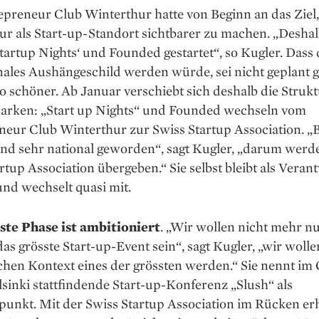
epreneur Club Winterthur hatte von Beginn an das Ziel,
ur als Start-up-Standort sichtbarer zu machen. „Desha
Startup Nights‘ und Founded gestartet“, so Kugler. Dass
nales Aushängeschild werden würde, sei nicht geplant 
 schöner. Ab Januar verschiebt sich deshalb die Strukt
arken: „Start up Nights“ und Founded wechseln vom
neur Club Winterthur zur Swiss Startup Association. „
nd sehr national geworden“, sagt Kugler, „darum werde
rtup Association übergeben.“ Sie selbst bleibt als Veran
nd wechselt quasi mit.
ste Phase ist ambitioniert
. „Wir wollen nicht mehr n
das grösste Start-up-Event sein“, sagt Kugler, „wir woll
chen Kontext eines der grössten werden.“ Sie nennt im
lsinki stattfindende Start-up-Konferenz „Slush“ als
punkt. Mit der Swiss Startup Association im Rücken er