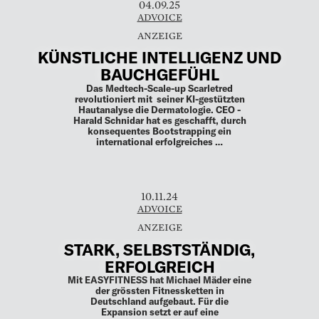
04.09.25
ADVOICE
KÜNSTLICHE INTELLIGENZ UND
BAUCHGEFÜHL
Das Medtech-Scale-up Scarletred
revolutioniert mit ­ seiner KI-gestützten
Hautanalyse die Dermatologie. CEO ­
Harald Schnidar hat es geschafft, durch
konsequentes Boot­strapping ein
international erfolgreiches …
10.11.24
ADVOICE
STARK, SELBSTSTÄNDIG,
ERFOLGREICH
Mit EASYFITNESS hat Michael Mäder eine
der grössten Fitnessketten in
Deutschland aufgebaut. Für die
Expansion setzt er auf eine