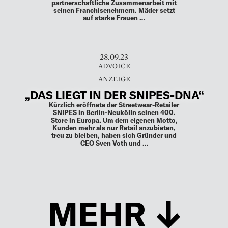
partnerschaftliche Zusammenarbeit mit
seinen Franchisenehmern. Mäder setzt
auf starke Frauen …
28.09.23
ADVOICE
„DAS LIEGT IN DER SNIPES-DNA“
Kürzlich eröffnete der Streetwear-Retailer
SNIPES in Berlin-Neukölln seinen 400.
Store in Europa. Um dem eigenen Motto,
Kunden mehr als nur Retail anzubieten,
treu zu bleiben, haben sich Gründer und
CEO Sven Voth und …
MEHR