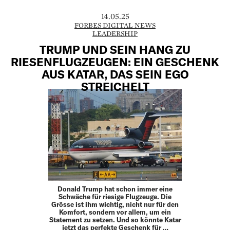
14.05.25
FORBES DIGITAL NEWS
LEADERSHIP
TRUMP UND SEIN HANG ZU
RIESENFLUGZEUGEN: EIN GESCHENK
AUS KATAR, DAS SEIN EGO
STREICHELT
Donald Trump hat schon immer eine
Schwäche für riesige Flugzeuge. Die
Grösse ist ihm wichtig, nicht nur für den
Komfort, sondern vor allem, um ein
Statement zu setzen. Und so könnte Katar
jetzt das perfekte Geschenk für …