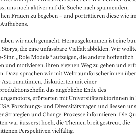
ss, uns noch aktiver auf die Suche nach spannenden,
chen Frauen zu begeben – und porträtieren diese wie i
l Aufhebens.
haben wir auch gemacht. Herausgekommen ist eine bunt
 Storys, die eine unfassbare Vielfalt abbilden. Wir woll
-Sinn „Role Models“ aufzeigen, die andere hoffentlich
en und motivieren, ihren eigenen Weg zu gehen und erf
n. Dazu sprachen wir mit Weltraumforscherinnen übe
 Astronautinnen, diskutierten mit einer
roduktionschefin das angebliche Ende des
ungsmotors, erörterten mit Universitätsrektorinnen in
USA Forschungs- und Diversitätsfragen und liessen un
r Strategien und Change-Prozesse informieren. Die Qua
en war äusserst hoch, die Themen breit gestreut, die
ttenen Perspektiven vielfältig.