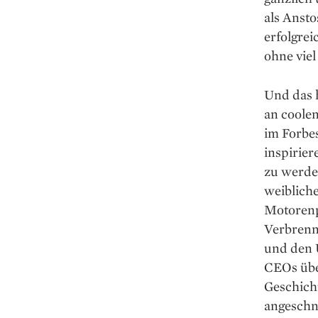
als Ansto
erfolgrei
ohne vie
Und das 
an coolen
im Forbes
inspirier
zu werde
weibliche
Motorenp
Verbrenn
und den 
CEOs übe
Geschicht
angeschni