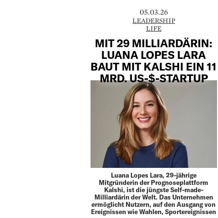
05.03.26
LEADERSHIP
LIFE
MIT 29 MILLIARDÄRIN:
LUANA LOPES LARA
BAUT MIT KALSHI EIN 11
MRD. US-$-STARTUP
Luana Lopes Lara, 29-jährige
Mitgründerin der Prognoseplattform
Kalshi, ist die jüngste Self-made-
Milliardärin der Welt. Das Unternehmen
ermöglicht Nutzern, auf den Ausgang von
Ereignissen wie Wahlen, Sportereignissen