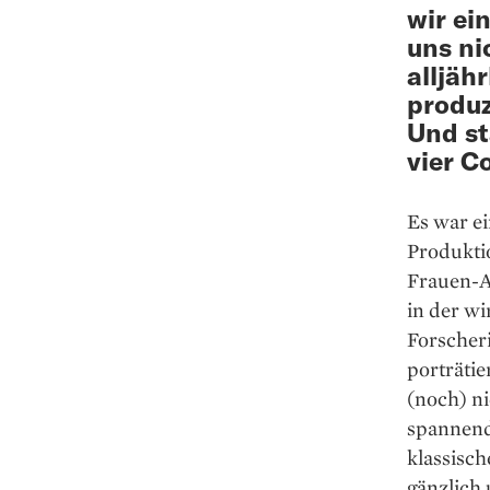
wir ei
uns ni
alljäh
produz
Und st
vier C
Es war ei
Produktio
Frauen-Au
in der w
Forscher
porträtie
(noch) ni
spannend
klassisc
gänzlich