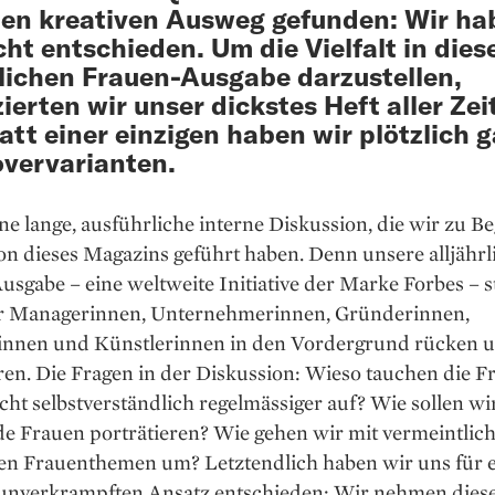
nen kreativen Ausweg gefunden: Wir ha
cht entschieden. Um die Vielfalt in dies
rlichen Frauen-Ausgabe darzustellen,
ierten wir unser dickstes Heft aller Zei
att einer einzigen haben wir plötzlich 
overvarianten.
ne lange, ausführliche interne Diskussion, die wir zu B
n dieses Magazins geführt haben. Denn unsere alljährl
sgabe – eine weltweite Initiative der Marke Forbes – s
ir Managerinnen, Unternehmerinnen, Gründerinnen,
innen und Künstlerinnen in den Vordergrund rücken 
ren. Die Fragen in der Diskussion: Wieso tauchen die F
cht selbstverständlich regelmässiger auf? Wie sollen wi
e Frauen porträtieren? Wie gehen wir mit vermeintlic
hen Frauenthemen um? Letztendlich haben wir uns für 
 unverkrampften Ansatz entschieden: Wir nehmen dies