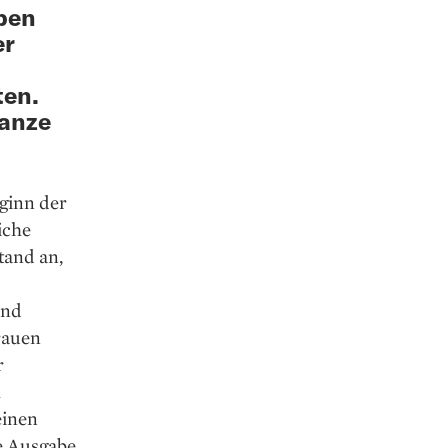
ben
er
ten.
ganze
eginn der
iche
tand an,
und
rauen
r
h
einen
e Ausgabe