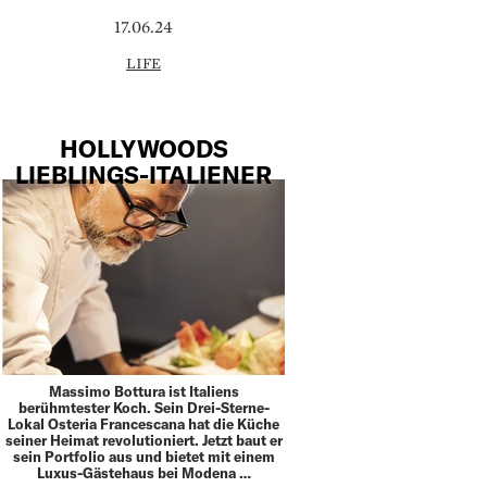
17.06.24
LIFE
HOLLYWOODS
LIEBLINGS-ITALIENER
Massimo Bottura ist Italiens
berühmtester Koch. Sein Drei-Sterne-
Lokal Osteria Francescana hat die Küche
seiner Heimat revolutioniert. Jetzt baut er
sein Portfolio aus und bietet mit einem
Luxus-Gästehaus bei Modena …