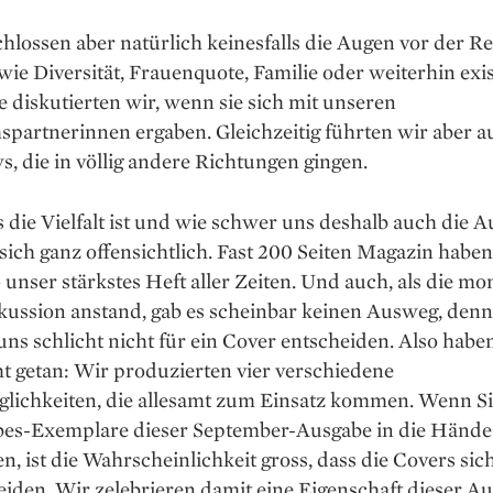
hlossen aber natürlich keinesfalls die Augen vor der Rea
e Diversität, Frauenquote, Familie oder weiterhin exi
e diskutierten wir, wenn sie sich mit unseren
spartnerinnen ergaben. Gleichzeitig führten wir aber a
s, die in völlig andere Richtungen gingen.
 die Vielfalt ist und wie schwer uns deshalb auch die 
gt sich ganz offensichtlich. Fast 200 Seiten Magazin habe
 unser stärkstes Heft aller Zeiten. Und auch, als die mo
kussion anstand, gab es scheinbar keinen Ausweg, denn
ns schlicht nicht für ein Cover entscheiden. Also haben
t getan: Wir produzierten vier verschiedene
lichkeiten, die allesamt zum Einsatz kommen. Wenn Si
bes-Exemplare dieser September-Ausgabe in die Hände
 ist die Wahrscheinlichkeit gross, dass die Covers sic
iden. Wir zelebrieren damit eine Eigenschaft dieser A