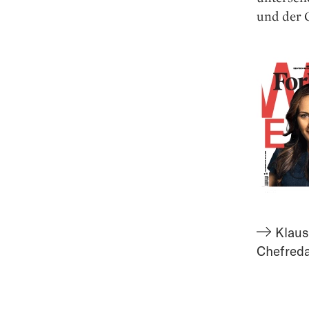
und der G
Klaus
Chefred