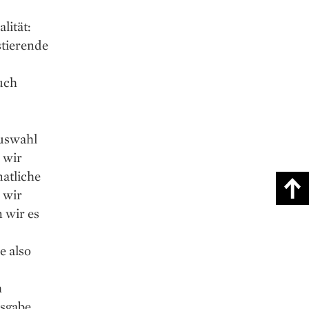
lität:
stierende
uch
Auswahl
n wir
natliche
 wir
 wir es
e also
h
usgabe