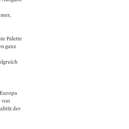
mmer,
e Palette
ten ganz
olgreich
r
 Europa
s von
lität der