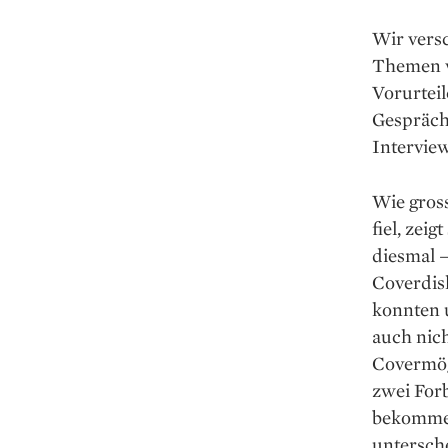
Wir versc
Themen wi
Vorurteil
Gespräch
Interview
Wie gross
fiel, zei
diesmal –
Coverdis
konnten u
auch nich
Covermög
zwei For
bekommen,
untersche