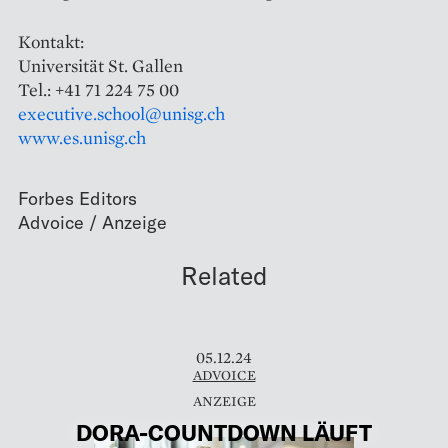
Kontakt:
Universität St. Gallen
Tel.: +41 71 224 75 00
executive.school@unisg.ch
www.es.unisg.ch
Forbes Editors
Related
05.12.24
ADVOICE
DORA-­COUNTDOWN LÄUFT