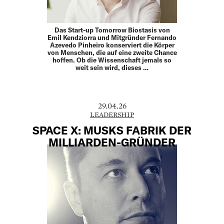
Das Start-up Tomorrow Biostasis von
Emil Kendziorra und Mitgründer Fernando
Azevedo Pinheiro konserviert die Körper
von Menschen, die auf eine zweite Chance
hoffen. Ob die Wissenschaft jemals so
weit sein wird, dieses …
29.04.26
LEADERSHIP
SPACE X: MUSKS FABRIK DER
MILLIARDEN-GRÜNDER