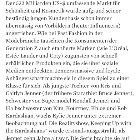
Der 532 Milliarden US-$ umfassende Markt für
Schönheit und Kosmetik wurde aufgrund seiner
beständig jungen Kundenbasis schon immer
übermässig von Vorbildern (heute: Influencern)
angetrieben. Wie bei Fast Fashion in der
Modebranche tauschten die Konsumenten der
Generation Z auch etablierte Marken (wie L’Oréal,
Estée Lauder und Coty) zugunsten von schnell
erhältlichen Produkten ein, die sie über soziale
Medien entdeckten. ­Jenners massive und loya­­le
Anhängerschaft machte sie in diesem Spiel zu einer
Klasse für sich. Als jüngste Tochter von Kris und
Caitlyn Jenner (der frühere Starathlet Bruce Jenner),
Schwester von Supermodel Kendall Jenner und
Halbschwester von Kim, Kourtney, Khloe und Rob
Karda­shian, wuchs Kylie Jenner unter extremer
Beobachtung auf: Die Reality­show„Keeping Up with
the Kardashians“ wurde erstmals ausgestrahlt, als
Jenner zehn Jahre alt war. Die Serie brachte sie auf