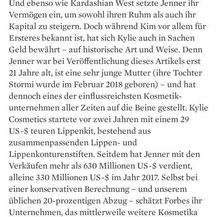
Und ebenso wie Kardashian West setzte ­Jenner ihr
Vermögen ein, um sowohl ihren Ruhm als auch ihr
Kapital zu steigern. Doch während Kim vor allem für
Ersteres bekannt ist, hat sich Kylie auch in Sachen
Geld bewährt – auf historische Art und Weise. Denn
Jen­ner war bei Veröffentlichung dieses ­Artikels erst
21 Jahre alt, ist eine sehr junge Mutter (ihre Tochter
Stormi wurde im Februar 2018 geboren) – und hat
dennoch eines der einflussreichsten Kosmetik­
unternehmen aller Zeiten auf die Beine gestellt. Kylie
Cosmetics startete vor zwei Jahren mit einem 29
US-$ teuren Lippenkit, bestehend aus
zusammenpassenden Lippen- und
Lippenkonturenstiften. Seitdem hat Jen­ner mit den
Verkäufen mehr als 630 Millio­nen US-$ verdient,
alleine 330 Millio­nen US-$ im Jahr 2017. Selbst bei
einer konservativen Berechnung – und ­unserem
üblichen 20-prozentigen Abzug – schätzt Forbes ihr
Unternehmen, das mittlerweile weitere Kosmetika