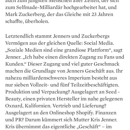
auch zum jüngsten Menschen aller Zeiten, der sich
zum Self­made-Milliardär hochgearbeitet hat, und
Mark Zuckerberg, der das Gleiche mit 23 Jahren
schaffte, überholen.
Letztendlich stammt Jenners und Zuckerbergs
Vermögen aus der gleichen Quelle: Social Media.
„Soziale Medien sind eine grandiose Plattform“, sagt
Jenner. „Ich habe einen direkten Zugang zu Fans und
Kunden.“ Dieser Zugang und viel guter Geschmack
machen die Grundlage von Jenners Geschäft aus. Ihr
nahezu milliardenschweres Imperium besteht aus
nur sieben Vollzeit- und fünf Teilzeit­beschäftigten.
Produktion und Verpackung? Ausgelagert an Seed ­
Beauty, einen privaten Hersteller im nahe ­gelegenen
Oxnard, Kalifornien. Vertrieb und Lieferung?
Ausgelagert an den Onlineshop Shopify. Finanzen
und PR? Darum kümmert sich ­Mutter Kris Jenner.
Kris übernimmt das eigentliche „Geschäft“ – im