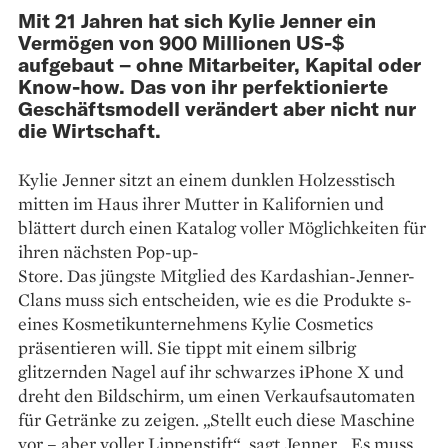
Mit 21 Jahren hat sich Kylie Jenner ein
Vermögen von 900 Millionen US-$
aufgebaut – ohne Mitarbeiter, Kapital oder
Know-how. Das von ihr perfektionierte
Geschäftsmodell verändert aber nicht nur
die Wirtschaft.
Kylie Jenner sitzt an einem ­dunklen Holzesstisch
mitten im Haus ihrer Mutter in Kalifornien und
blättert durch einen Katalog voller Möglich­keiten für
ihren nächsten Pop-up-
Store. Das jüngste Mitglied des Kar­dashian-Jenner-
Clans muss sich entscheiden, wie es die Produkte s­
eines Kosmetikunternehmens Kylie Cosmetics
präsentieren will. Sie tippt mit einem silbrig
glitzernden Nagel auf ihr schwarzes iPhone X und
dreht den Bildschirm, um einen Verkaufsautomaten
für Getränke zu zeigen. „Stellt euch diese Maschine
vor – aber voller Lippenstift“, sagt Jen­ner. „Es muss