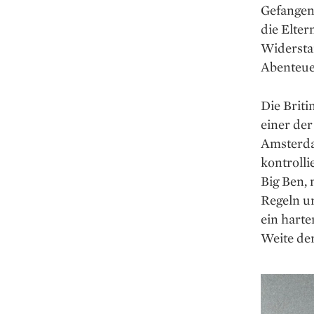
Gefangen
die Elte
Widersta
Abenteue
Die Briti
einer der
Amsterdam
kontrolli
Big Ben, 
Regeln u
ein harte
Weite der