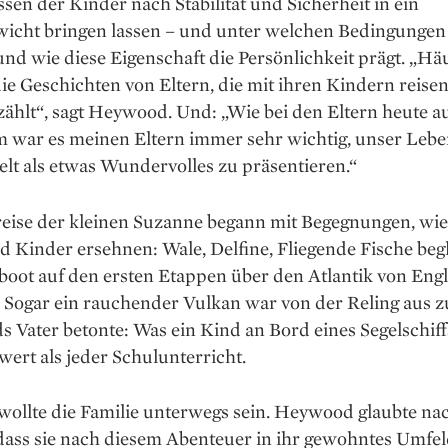
sen der Kinder nach ­Stabilität und Sicherheit in ein
wicht bringen lassen – und unter welchen Bedingungen 
und wie diese Eigenschaft die Persönlichkeit prägt. „Hä
e Geschichten von Eltern, die mit ihren Kindern reisen
zählt“, sagt Heywood. Und: „Wie bei den Eltern heute a
m war es meinen Eltern immer sehr wichtig, unser Lebe
lt als etwas Wundervolles zu präsentieren.“
reise der kleinen Suzanne begann mit Begegnungen, wie
d Kinder ersehnen: Wale, Delfine, Fliegende Fische begl
boot auf den ersten Etappen über den Atlantik von Eng
. Sogar ein rauchender Vulkan war von der Reling aus z
Vater betonte: Was ein Kind an Bord eines Segelschiffs
wert als jeder Schulunterricht.
wollte die Familie unterwegs sein. Heywood glaubte na
dass sie nach diesem Abenteuer in ihr gewohntes Umfel