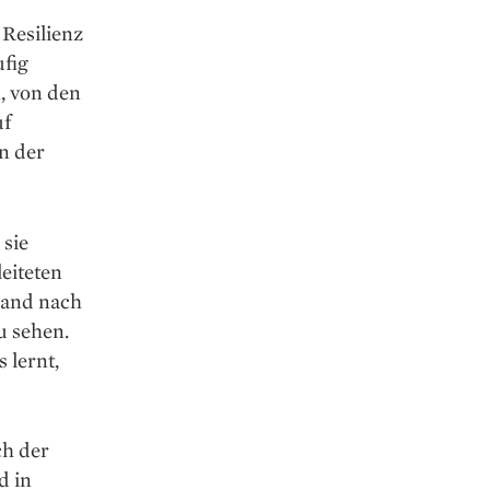
Resilienz
ufig
, von den
uf
n der
 sie
eiteten
land nach
u sehen.
 lernt,
ch der
d in