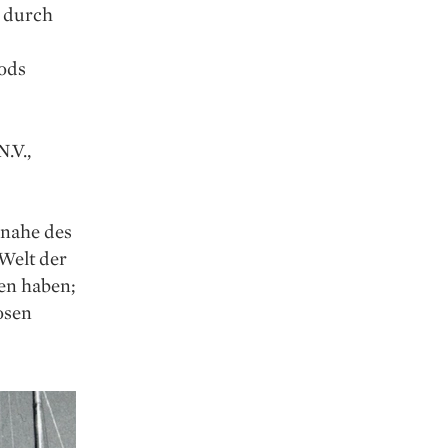
g durch
ods
.V.,
 nahe des
 Welt der
en haben;
osen