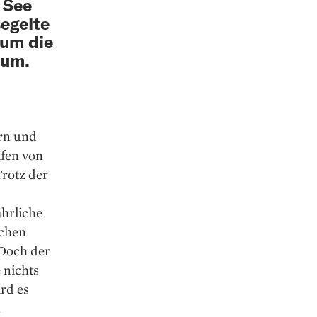
 See
egelte
 um die
aum.
ern und
fen von
Trotz der
hrliche
schen
 Doch der
 nichts
rd es
n