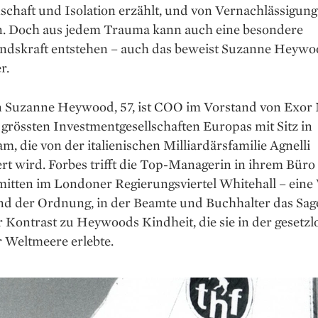
schaft und Isolation erzählt, und von Vernachlässigun
rn. Doch aus jedem Trauma kann auch eine besondere
ndskraft entstehen – auch das beweist Suzanne Heywo
r.
n Suzanne Heywood, 57, ist COO im ­Vorstand von Exor N
 grössten Investment­gesellschaften Europas mit Sitz in
, die von der italienischen Milliardärsfamilie Agnelli
ert wird. Forbes trifft die Top-Managerin in ihrem Büro
mitten im Londoner Regierungs­viertel Whitehall – eine
nd der ­Ordnung, in der Beamte und Buchhalter das Sag
r Kontrast zu Heywoods Kindheit, die sie in der gesetzl
 Weltmeere erlebte.