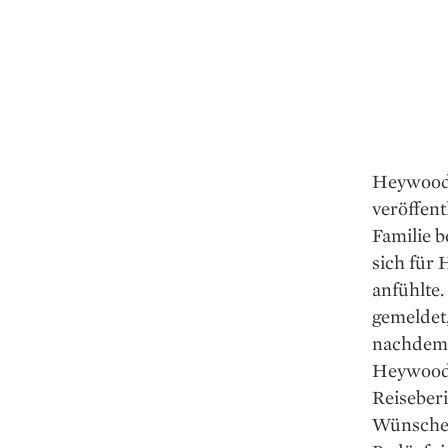
Heywood 
veröffent
Familie b
sich für 
anfühlte.
gemeldet,
nachdem 
Heywood 
Reiseberi
Wünsche 