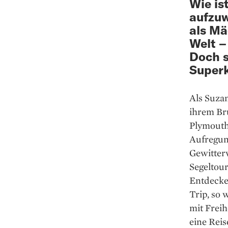
Wie is
aufzuw
als Mä
Welt –
Doch s
Superk
Als Suza
ihrem Br
Plymouth 
Aufregung
Gewitter
Segeltour
Entdecke
Trip, so 
mit Freih
eine Reis