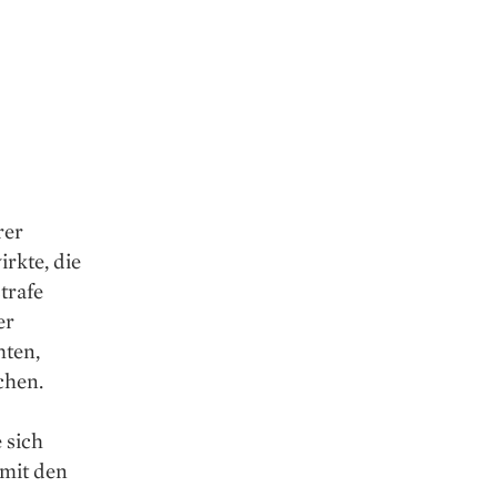
rer
irkte, die
trafe
er
hten,
chen.
 sich
mit den