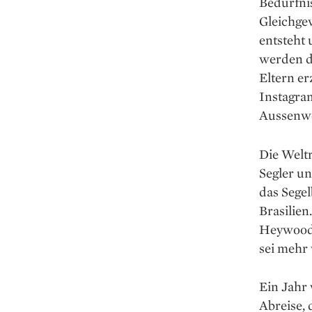
Bedürfnis
Gleichge
entsteht 
werden di
Eltern er
Instagra
Aussenwe
Die Welt
Segler un
das Segel
Brasilien
Heywoods 
sei mehr 
Ein Jahr 
Abreise, 