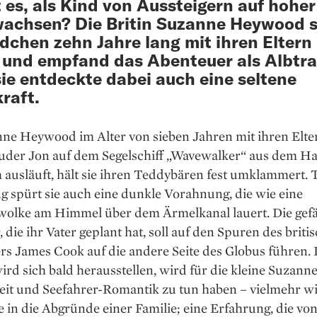
t es, als Kind von Aussteigern auf hoher
achsen? Die Britin Suzanne Heywood s
dchen zehn Jahre lang mit ihren Eltern
 und empfand das Abenteuer als Albtr
ie entdeckte dabei auch eine seltene
raft.
nne Heywood im Alter von sieben Jahren mit ihren Elt
uder Jon auf dem Segelschiff „Wavewalker“ aus dem Ha
ausläuft, hält sie ihren Teddybären fest umklammert. 
 spürt sie auch eine dunkle Vorahnung, die wie eine
wolke am Himmel über dem Ärmelkanal lauert. Die gefä
, die ihr Vater ­geplant hat, soll auf den Spuren des briti
rs James Cook auf die andere Seite des Globus führen.
wird sich bald herausstellen, wird für die kleine Suzanne
eit und Seefahrer-Romantik zu tun haben – vielmehr wi
e in die Abgründe einer Familie; eine Erfahrung, die vo