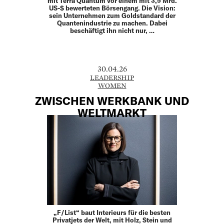
mit Terra Quantum vor einem mit 3,5 Mrd.
US-$ bewerteten Börsengang. Die Vision:
sein Unternehmen zum Goldstandard der
Quantenindustrie zu machen. Dabei
beschäftigt ihn nicht nur, …
30.04.26
LEADERSHIP
WOMEN
ZWISCHEN WERKBANK UND
WELTMARKT
„F/List“ baut Interieurs für die besten
Privatjets der Welt, mit Holz, Stein und