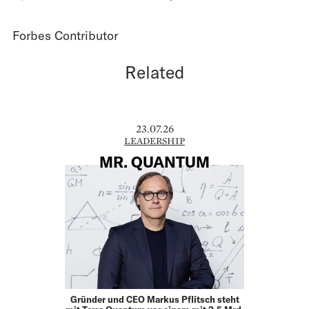
Forbes Contributor
Related
23.07.26
LEADERSHIP
MR. QUANTUM
Gründer und CEO Markus Pflitsch steht