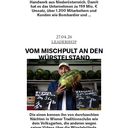
Handwerk aus Niederösterreich. Damit
hat es das Unternehmen zu 159 Mio. €
Umsatz, über 1.200 Mitarbeitern und
Kunden wie Bombardier und …
27.04.26
LEADERSHIP
VOM MISCHPULT AN DEN
WÜRSTELSTAND
Die einen kennen ihn von durchzechten
Nächten in Wiener Traditionsclubs wie
dem Volksgarten, die anderen wegen
seiner Videos über die Würstelstände,