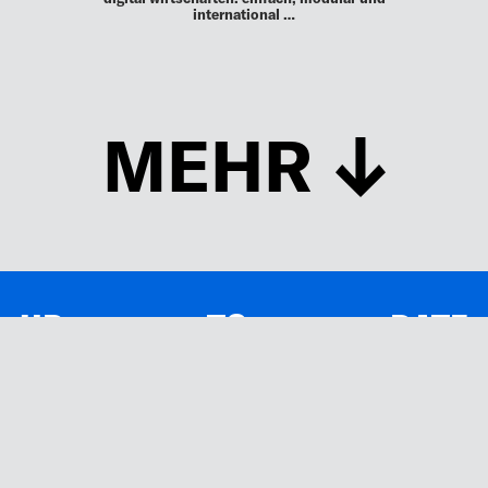
international …
MEHR
UP TO DATE
MIT DEM FORBES-NEWSLETTER BEKOMMEN SIE
REGELMÄSSIG DIE SPANNENDSTEN ARTIKEL SOWIE
EVENTANKÜNDIGUNGEN DIREKT IN IHR E-MAIL-POSTFACH
GELIEFERT.