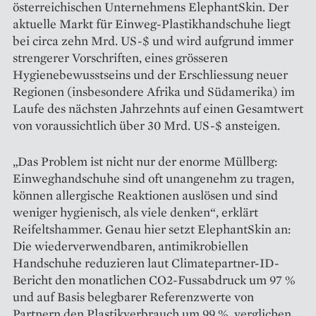
österreichischen Unternehmens ElephantSkin. Der
aktuelle Markt für Einweg-Plastikhandschuhe liegt
bei circa zehn Mrd. US-$ und wird aufgrund immer
strengerer Vorschriften, eines grösseren
Hygienebewusstseins und der Erschliessung neuer
Regionen (insbesondere Afrika und Süd­amerika) im
Laufe des nächsten Jahrzehnts auf einen Gesamtwert
von voraussichtlich über 30 Mrd. US-$ ansteigen.
„Das Problem ist nicht nur der enorme Müllberg:
Einweghandschuhe sind oft unangenehm zu tragen,
können allergische Reaktionen auslösen und sind
weniger hygienisch, als viele denken“, erklärt
Reifeltshammer. Genau hier setzt ElephantSkin an:
Die wiederverwendbaren, antimikro­biellen
Handschuhe reduzieren laut Climatepartner-ID-
Bericht den monatlichen CO2-Fussabdruck um 97 %
und auf Basis belegbarer Referenzwerte von
Partnern den Plastikverbrauch um 99 %, verglichen