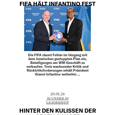
FIFA HÄLT INFANTINO FEST
Die FIFA räumt Fehler im Umgang mit
dem inzwischen gestoppten Plan ein,
Beteiligungen am WM-Geschäft zu
verkaufen. Trotz wachsender Kritik und
Rücktrittsforderungen erhält Präsident
Gianni Infantino weiterhin …
20.01.26
30 UNDER 30
LEADERSHIP
HINTER DEN KULISSEN DER