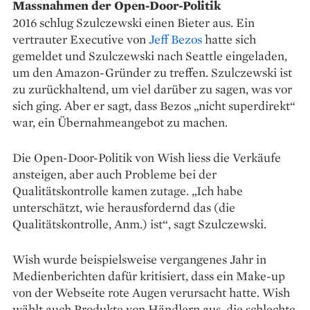
Massnahmen der Open-Door-Politik
2016 schlug Szulczewski einen Bieter aus. Ein
vertrauter Executive von
Jeff Bezos
hatte sich
gemeldet und Szulczewski nach Seattle eingeladen,
um den Amazon-­Gründer zu treffen. Szulczewski ist
zu zurückhaltend, um viel darüber zu sagen, was vor
sich ging. Aber er sagt, dass Bezos „nicht superdirekt“
war, ein Übernahmeangebot zu machen.
Die Open-Door-Politik von Wish liess die Verkäufe
ansteigen, aber auch Probleme bei der
Qualitätskontrolle kamen zutage. „Ich habe
unterschätzt, wie herausfordernd das (die
Qualitätskontrolle, Anm.) ist“, sagt Szulczewski.
Wish wurde beispielsweise vergangenes Jahr in
Medienberichten dafür kritisiert, dass ein Make-up
von der Webseite rote Augen verursacht hatte. Wish
wählt auch Produkte von Händlern aus, die schlechte