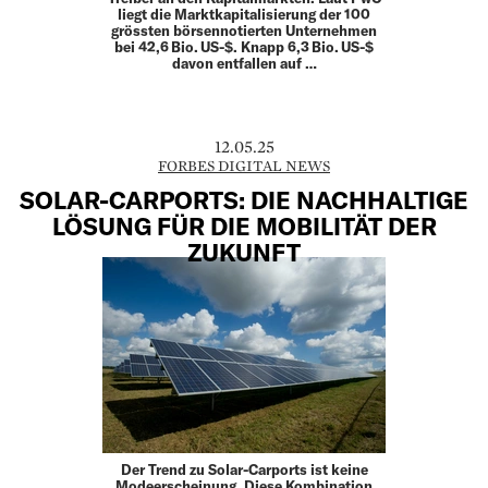
liegt die Marktkapitalisierung der 100
grössten börsennotierten Unternehmen
bei 42,6 Bio. US-$. Knapp 6,3 Bio. US-$
davon entfallen auf …
12.05.25
FORBES DIGITAL NEWS
SOLAR-CARPORTS: DIE NACHHALTIGE
LÖSUNG FÜR DIE MOBILITÄT DER
ZUKUNFT
Der Trend zu Solar-Carports ist keine
Modeerscheinung. Diese Kombination