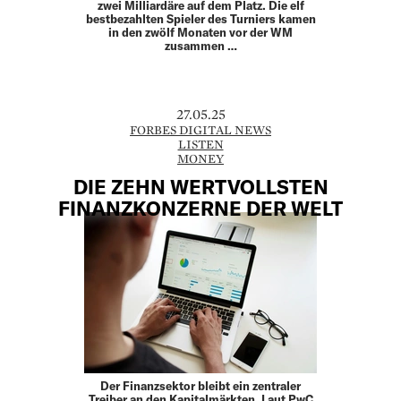
zwei Milliardäre auf dem Platz. Die elf
bestbezahlten Spieler des Turniers kamen
in den zwölf Monaten vor der WM
zusammen …
27.05.25
FORBES DIGITAL NEWS
LISTEN
MONEY
DIE ZEHN WERTVOLLSTEN
FINANZKONZERNE DER WELT
Der Finanzsektor bleibt ein zentraler
Treiber an den Kapitalmärkten. Laut PwC