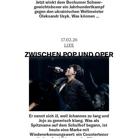
Jetzt winkt dem Bochumer Schwer­
gewichtsboxer ein Jahrhundertkampf
gegen den ­ukrainischen Weltmeister
Oleksandr Usyk. Was können …
17.02.26
LIFE
ZWISCHEN POP UND OPER
Er nennt sich JJ, weil Johannes zu lang und
Jojo zu generisch klang. Was als
Spitzname auf dem Schulhof begann, ist
heute eine Marke mit
Wiedererkennungswert: ein Countertenor