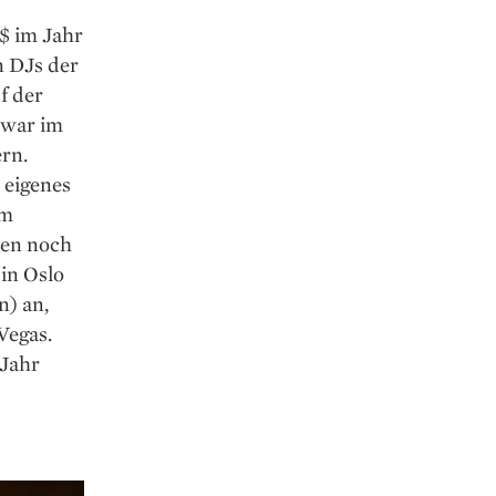
$ im Jahr
n DJs der
f der
r war im
rn.
 eigenes
im
hen noch
 in Oslo
n) an,
Vegas.
 Jahr