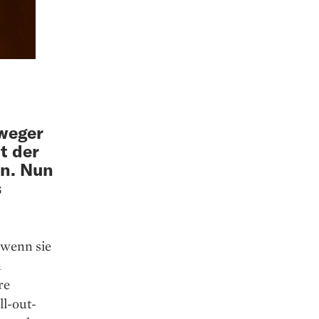
rweger
t der
en. Nun
s
 wenn sie
n
re
ll-out-