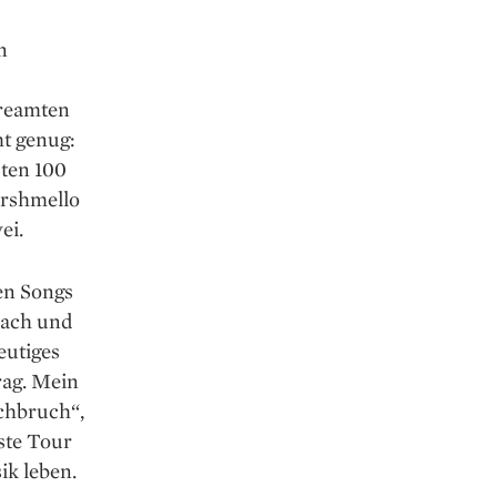
n
treamten
ht genug:
ten 100
arshmello
ei.
en Songs
 Nach und
eutiges
rag. Mein
rchbruch“,
rste Tour
ik leben.