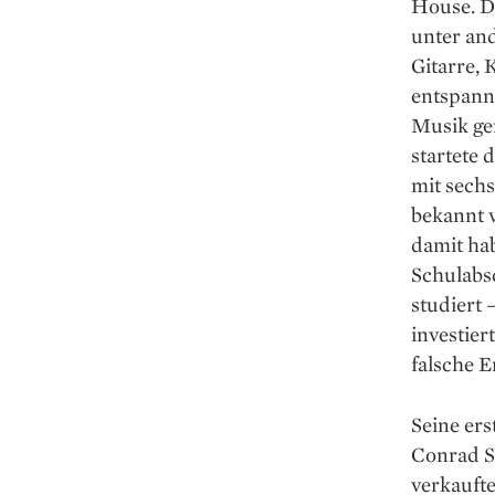
House. D
unter an
Gitarre, 
entspannt
Musik gen
startete 
mit sechs
bekannt 
damit hab
Schulabs
studiert 
investier
falsche E
Seine ers
Conrad Se
verkaufte