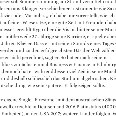
ieser soll Sommer­stimmung am Strand vermitteln und 
derem aus Klängen verschiedener Instrumente wie ­Sax
Klavier oder Marimba. „Ich habe mir vorgestellt, wie ich
 auf einer Wiese sitze, eine gute Zeit mit Freunden hab
iesse“, erzählt Kygo über die Vision hinter seiner Musi
der mittlerweile 27-Jährige seine Karriere, er spielte aber
 Jahren Klavier. Dass er mit seinen Sounds eines Tages
werden und zu den erfolgreichsten DJs der Welt zähle
e er nicht gerechnet, sagt er. So hat er nach seinem
chluss zunächst einmal Business & Finance in Edinbur
– dennoch hat er währenddessen viel Zeit in seine Musi
t und deshalb schliesslich das Studium abgebrochen. Ke
ntscheidung, wie sein späterer Erfolg zeigen sollte.
te eigene Single ­„Firestone“ mit dem australischen Säng
well ­erreichte in Deutschland 2016 ­Platinstatus (400.
 Einheiten), in den USA 2017; weitere Länder folgten. 