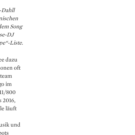
-Dahll
onischen
 dem Song
use-DJ
pe“-Liste.
ee dazu
ionen oft
nteam
go im
11/800
s 2016,
e läuft
usik und
bots