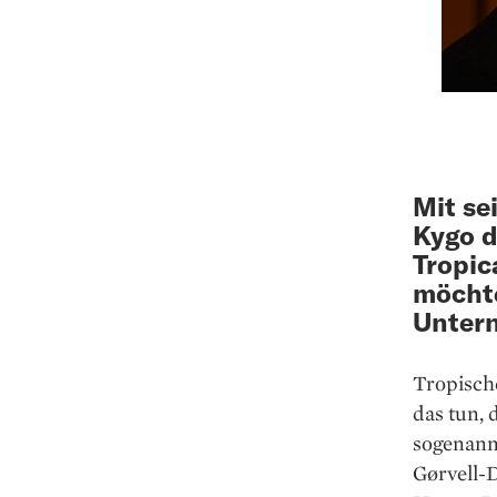
Mit se
Kygo d
Tropic
möchte
Untern
Tropisch
das tun, 
sogenann
Gørvell-D