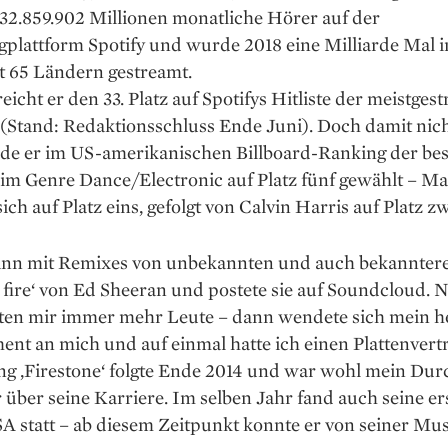
32.859.902 Millionen monat­liche Hörer auf der
plattform Spotify und wurde 2018 eine Milliarde Mal i
t 65 Ländern gestreamt.
eicht er den 33. Platz auf Spotifys Hitliste der meistges
 (Stand: Redaktionsschluss Ende Juni). Doch damit nic
de er im US-amerikanischen Billboard-Ranking der bes
 im Genre Dance/Electronic auf Platz fünf gewählt – M
sich auf Platz eins, gefolgt von Calvin Harris auf Platz zw
ann mit Remixes von unbekannten und auch bekannter
e fire‘ von Ed Sheeran und postete sie auf Soundcloud.
gten mir immer mehr Leute – dann wendete sich mein h
nt an mich und auf einmal hatte ich einen Plattenvert
ng ,Fire­stone‘ folgte Ende 2014 und war wohl mein Du
r über seine Karriere. Im selben Jahr fand auch seine e
A statt – ab diesem Zeitpunkt konnte er von seiner Mus