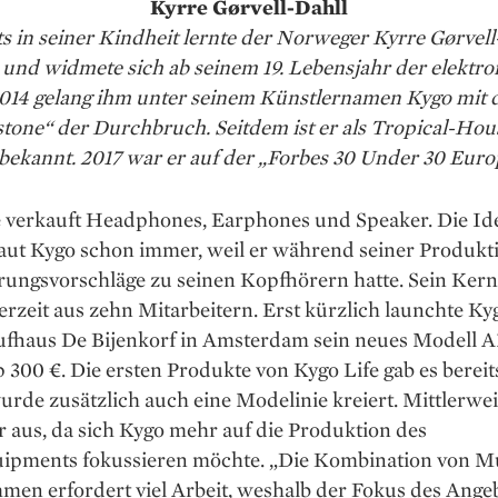
Kyrre Gørvell-Dahll
ts in seiner Kindheit lernte der Norweger Kyrre Gørvell
 und widmete sich ab seinem 19. Lebensjahr der elektr
014 gelang ihm unter seinem Künstlernamen Kygo mit
stone“ der Durchbruch. Seitdem ist er als Tropical-Ho
bekannt. 2017 war er auf der „Forbes 30 Under 30 Euro
e verkauft Headphones, Earphones und Speaker. Die Id
laut Kygo schon immer, weil er während seiner Produkt
rungsvorschläge zu seinen Kopfhörern hatte. Sein Ker
erzeit aus zehn Mitarbeitern. Erst kürzlich launchte Ky
fhaus De Bijenkorf in Amsterdam sein neues Modell A
 300 €. Die ersten Produkte von Kygo Life gab es bereit
rde zusätzlich auch eine Modelinie kreiert. Mittlerweil
r aus, da sich Kygo mehr auf die Produktion des
ipments fokussieren möchte. „Die Kombination von M
men erfordert viel Arbeit, weshalb der Fokus des Ange