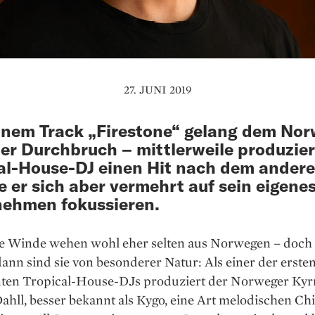
27. JUNI 2019
inem Track „Firestone“ gelang dem No
er Durchbruch – mittlerweile produzier
al-House-DJ einen Hit nach dem ander
 er sich aber vermehrt auf sein eigene
ehmen fokussieren.
e Winde wehen wohl eher selten aus Norwegen – doch
dann sind sie von besonderer Natur: Als einer der erste
ten Tropical-House-DJs produziert der Norweger Kyr
ahll, besser bekannt als Kygo, eine Art melodischen Chi