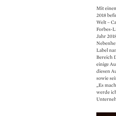
Mit eine
2018 befi
Welt – Ca
Forbes-Li
Jahr 201
Nebenher 
Label na
Bereich D
einige Au
diesen A
sowie sei
„Es macht
werde ic
Unterneh