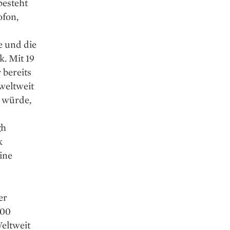
besteht
ofon,
e und die
k. Mit 19
 bereits
 weltweit
n würde,
gh
k
ine
er
000
Weltweit