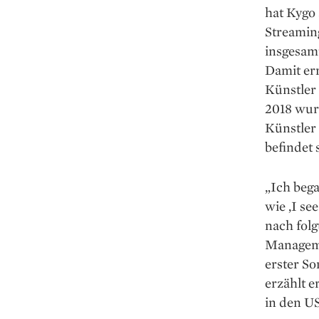
hat Kygo 
Streaming
insgesam
Damit err
Künstler
2018 wur
Künstler
befindet 
„Ich beg
wie ,I se
nach fol
Manageme
erster So
erzählt e
in den US