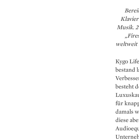
Berei
Klavier
Musik. 2
„Fire
weltweit 
Kygo Lif
bestand 
Verbesse
besteht d
Luxuskau
für knapp
damals wu
diese abe
Audioequ
Unterneh