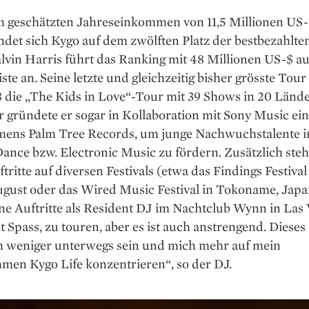
m geschätzten Jahreseinkommen von 11,5 Millionen US-
ndet sich Kygo auf dem zwölften Platz der bestbezahlte
lvin Harris führt das Ranking mit 48 Millionen US-$ au
ste an. Seine letzte und gleichzeitig bisher grösste Tou
8 die „The Kids in Love“-Tour mit 39 Shows in 20 Lände
gründete er sogar in Kollaboration mit Sony Music ein
mens Palm Tree Records, um junge Nachwuchstalente 
ance bzw. Electronic Music zu fördern. Zusätzlich ste
ftritte auf diversen Festivals (etwa das Findings Festival
ugust oder das Wired Music Festival in Tokoname, Japa
ne Auftritte als Resident DJ im Nachtclub Wynn in Las 
 Spass, zu touren, aber es ist auch anstrengend. Dieses
h weniger unterwegs sein und mich mehr auf mein
men Kygo Life konzentrieren“, so der DJ.