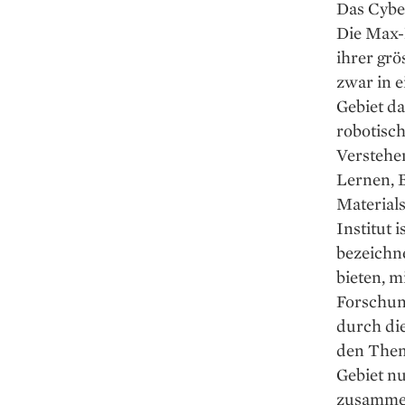
Das Cyber
Die Max-P
ihrer grö
zwar in e
Gebiet da
robotisc
Verstehe
Lernen, 
Materials
Institut 
bezeichne
bieten, m
Forschun
durch di
den Them
Gebiet n
zusammen