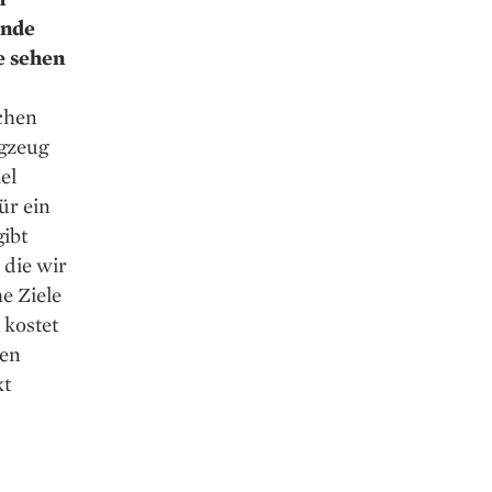
ende
e sehen
schen
ugzeug
el
ür ein
gibt
 die wir
e Ziele
 kostet
nen
kt