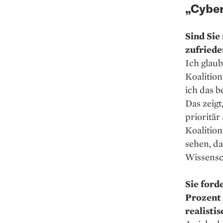
„Cyber
Sind Sie
zufriede
Ich glau
Koalition
ich das b
Das zeigt
prioritär
Koalition
sehen, da
Wissensc
Sie ford
Prozent 
realistis