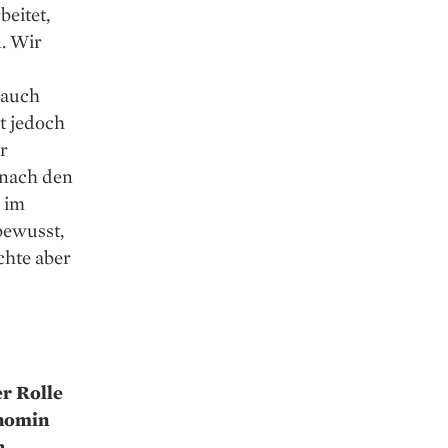
beitet,
n. Wir
 auch
t jedoch
r
 nach den
 im
 bewusst,
chte aber
er Rolle
onomin
h