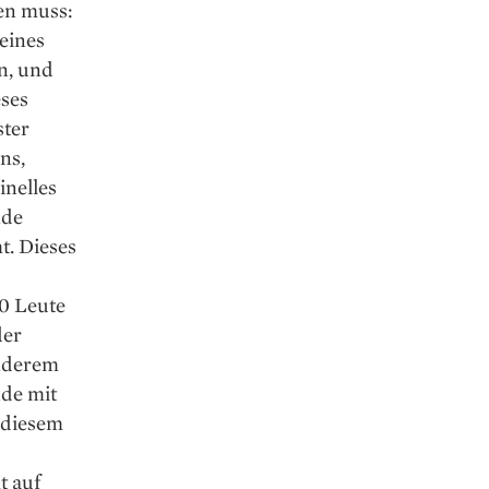
nen muss:
eines
n, und
eses
ster
ns,
inelles
nde
t. Dieses
00 Leute
der
anderem
nde mit
 diesem
t auf