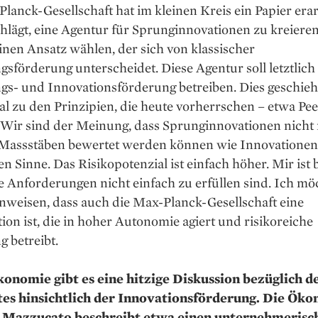
lanck-Gesellschaft hat im kleinen Kreis ein Papier erar
hlägt, eine Agentur für Sprunginnovationen zu kreiere
inen Ansatz wählen, der sich von klassischer
sförderung unterscheidet. Diese Agentur soll letztlich
gs- und Innovationsförderung betreiben. Dies geschieh
l zu den Prinzipien, die heute vorherrschen – etwa Pee
 Wir sind der Meinung, dass Sprung­innovationen nicht
 Massstäben bewertet werden können wie Innovationen
en Sinne. Das Risikopotenzial ist einfach höher. Mir ist
e Anforderungen nicht einfach zu erfüllen sind. Ich mö
nweisen, dass auch die Max-Planck-Gesellschaft eine
ion ist, die in hoher Autonomie agiert und risikoreiche
 betreibt.
konomie gibt es eine hitzige Diskussion bezüglich d
tes hinsichtlich der Innovationsförderung. Die Ök
 Mazzucato beschreibt etwa einen unternehmerisc