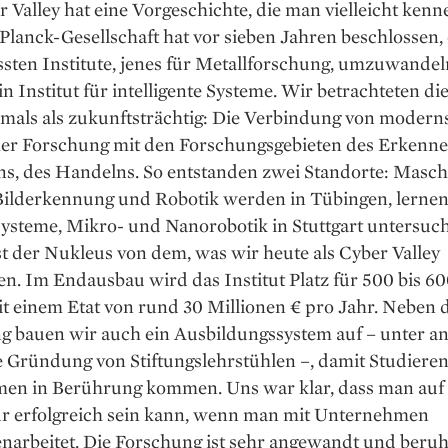
 Valley hat eine Vorgeschichte, die man vielleicht ken
lanck-Gesellschaft hat vor sieben Jahren beschlossen, 
ssten Institute, jenes für Metallforschung, umzuwandel
in Institut für intelligente Systeme. Wir betrachteten di
mals als zukunfts­trächtig: Die Verbindung von modern
her Forschung mit den Forschungsgebieten des Erkenne
ns, des Handelns. So entstanden zwei Standorte: Masch
Bilderkennung und Robotik werden in Tübingen, lerne
ysteme, Mikro- und Nanorobotik in Stuttgart untersuch
ist der Nukleus von dem, was wir heute als Cyber Valley
n. Im Endausbau wird das Institut Platz für 500 bis 6
it einem Etat von rund 30 Millionen € pro Jahr. Neben 
g bauen wir auch ein Ausbildungssystem auf – unter 
e Gründung von Stiftungslehrstühlen –, damit Studiere
en in Berührung kommen. Uns war klar, dass man auf
ur erfolgreich sein kann, wenn man mit Unternehmen
arbeitet. Die Forschung ist sehr angewandt und beruh