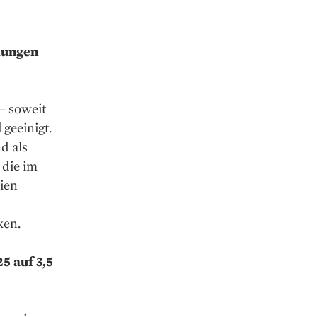
lungen
– soweit
 geeinigt.
d als
 die im
eien
ken.
5 auf 3,5