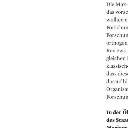
Die Max-P
das vorsc
wollten e
Forschung
Forschun
orthogona
Reviews.
gleichen
klassisch
dass dies
darauf hi
Organisat
Forschung
In der Ö
des Staa
Mariana