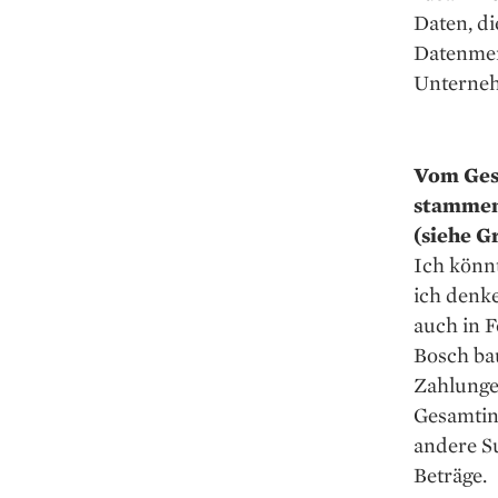
Daten, di
Datenmeng
Unterne
Vom Ges
stammen 
(siehe Gr
Ich könnt
ich denke
auch in 
Bosch ba
Zahlunge
Gesamtinv
andere S
Beträge.