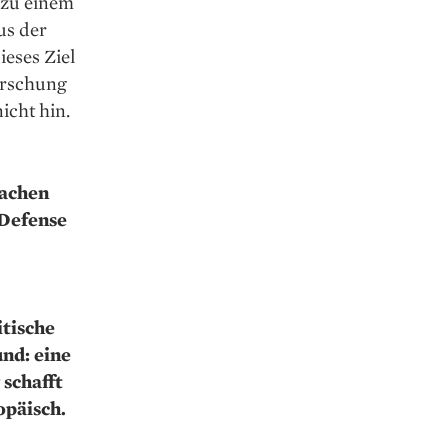
r zu einem
us der
ieses Ziel
orschung
icht hin.
Sachen
(Defense
itische
nd: eine
 schafft
opäisch.