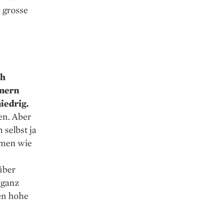
 grosse
ch
tnern
niedrig.
en. Aber
 selbst ja
hmen wie
über
 ganz
en hohe