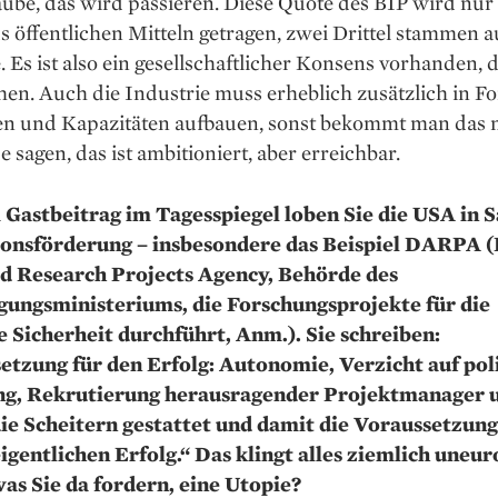
laube, das wird passieren. Diese Quote des BIP wird nu
us öffentlichen Mitteln getragen, zwei Drittel stammen a
. Es ist also ein gesellschaftlicher Konsens vorhanden, d
hen. Auch die Industrie muss erheblich zusätzlich in F
ren und Kapazitäten aufbauen, sonst bekommt man das n
 sagen, das ist ambitioniert, aber erreichbar.
 Gastbeitrag im Tagesspiegel loben Sie die USA in 
onsförderung – insbesondere das Beispiel DARPA 
 Research Projects Agency, Behörde des
gungsministeriums, die Forschungsprojekte für die
e Sicherheit durchführt, Anm.). Sie schreiben:
etzung für den Erfolg: Autonomie, Verzicht auf pol
g, Rekrutierung herausragender Projektmanager u
die Scheitern gestattet und damit die Voraussetzung
eigentlichen Erfolg.“ Das klingt alles ziemlich uneur
 was Sie da fordern, eine Utopie?