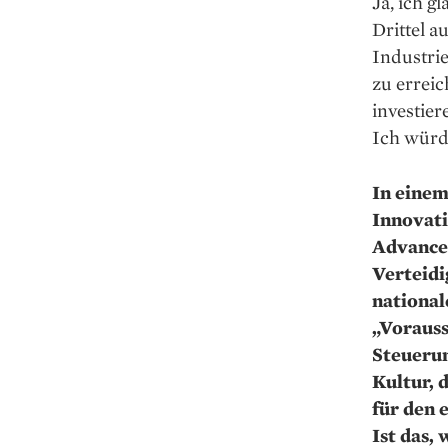
Ja, ich g
Drittel a
Industrie
zu erreic
investie
Ich würde
In einem
Innovati
Advanced
Verteidi
national
„Vorauss
Steuerun
Kultur, 
für den 
Ist das,