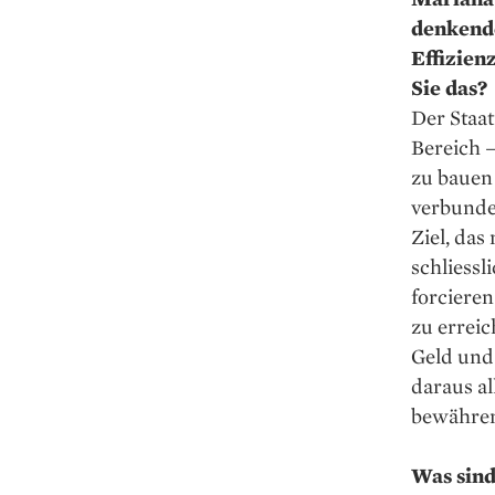
denkende
Effizien
Sie das?
Der Staat
Bereich –
zu bauen 
verbunden
Ziel, das
schliessl
forcieren
zu errei
Geld und
daraus al
bewähre
Was sind