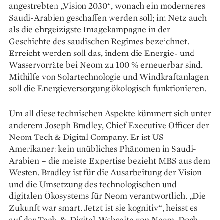
angestrebten „Vision 2030“, wonach ein moderneres
Saudi-Arabien geschaffen werden soll; im Netz auch
als die ehrgeizigste Image­kampagne in der
Geschichte des saudischen Regimes bezeichnet.
Erreicht werden soll das, indem die Energie- und
Wasservorräte bei Neom zu 100 % erneuerbar sind.
Mithilfe von Solar­technologie und Windkraftanlagen
soll die En­er­gieversorgung ökologisch funktionieren.
Um all diese technischen Aspekte kümmert sich unter
anderem Joseph Bradley, Chief Executive Officer der
Neom Tech & Digital Company. Er ist US-
Amerikaner; kein unübliches Phänomen in Saudi-
Arabien – die meiste Exper­tise bezieht MBS aus dem
Westen. Bradley ist für die Ausarbeitung der Vision
und die Umsetzung des technologischen und
digitalen Ökosystems für Neom verantwortlich. „Die
Zukunft war smart. Jetzt ist sie kognitiv“, heisst es
auf der Tech-&-Digital-Webseite von Neom. Doch