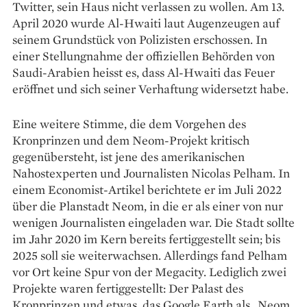
Twitter, sein Haus nicht verlassen zu wollen. Am 13.
April 2020 wurde Al-Hwaiti laut Augen­zeugen auf
seinem Grundstück von Polizisten erschossen. In
einer Stellungnahme der offiziellen Behörden von
Saudi-Arabien heisst es, dass Al-Hwaiti das Feuer
eröffnet und sich seiner Verhaftung widersetzt habe.
Eine weitere Stimme, die dem Vorgehen des
Kronprinzen und dem Neom-Projekt kritisch
gegenübersteht, ist jene des amerikanischen
Nahostexperten und Journalisten Nicolas Pelham. In
einem Economist-Artikel berichtete er im Juli 2022
über die Planstadt Neom, in die er als einer von nur
wenigen Journalisten einge­laden war. Die Stadt sollte
im Jahr 2020 im Kern bereits fertiggestellt sein; bis
2025 soll sie weiterwachsen. Allerdings fand Pelham
vor Ort keine Spur von der Megacity. Lediglich zwei
Projekte waren fertiggestellt: Der Palast des
Kronprinzen und etwas, das Google Earth als „Neom