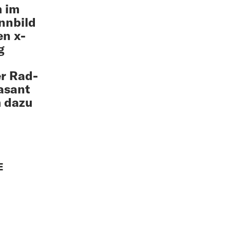
m im
nnbild
en x-
g
er Rad-
rasant
 dazu