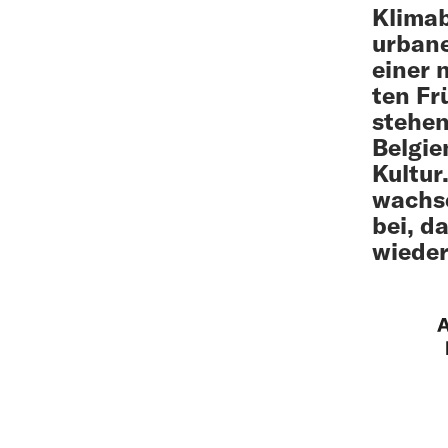
Klimab
urbane
einer 
ten Fr
stehen
Belgie
Kultur
wachs
bei, d
wiede