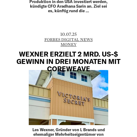
Produktion in den USA investiert werden,
kündigte CFO Aradhana Sarin an. Ziel sei
es, künftig rund die …
10.07.25
FORBES DIGITAL NEWS
MONEY
WEXNER ERZIELT 2 MRD. US-$
GEWINN IN DREI MONATEN MIT
COREWEAVE
Les Wexner, Gründer von L Brands und
ehemaliger Mehrheitseigentümer von