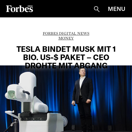
MENU
Suche
FORBES DIGITAL NEWS
MONEY
TESLA BINDET MUSK MIT 1
BIO. US-$ PAKET – CEO
DROHTE MIT ABGANG