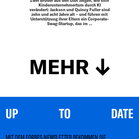
Zwei Brüder aus den USA zeigen, wie sich
Kinderunternehmertum durch KI
verändert: Jackson und Quincy Fuller sind
zehn und acht Jahre alt – und führen mit
Unterstützung ihrer Eltern ein Corporate-
Swag-Startup, das im …
MEHR
UP TO DATE
MIT DEM FORBES-NEWSLETTER BEKOMMEN SIE