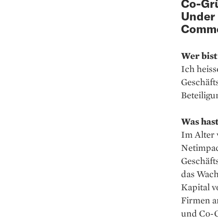
Co-Gr
Under 
Comm
Wer bist
Ich heiss
Geschäft
Beteiligu
Was hast
Im Alter
Netimpac
Geschäft
das Wach
Kapital 
Firmen a
und Co-G