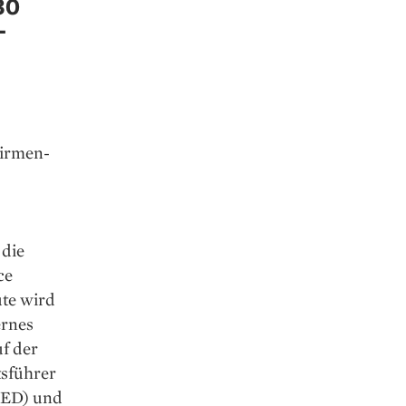
30
-
Firmen-
 die
ce
te wird
ernes
f der
tsführer
TED) und