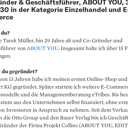
ünder & Geschäftsführer, ABOUT YOU, 
30 in der Kategorie Einzelhandel und E
erce
 du?
e Tarek Müller, bin 29 Jahre alt und Co-Gründer und
sführer von
ABOUT YOU
. Insgesamt halte ich über 15 
ngen.
 du gegründet?
 von 13 Jahren habe ich meinen ersten Online-Shop und
t KG gegründet. Später startete ich weitere E-Commer
smodelle und die Managementberatung eTribes. Bis heu
stum aus den Unternehmen selbst finanziert, ohne ext
von Investoren in Anspruch zu nehmen. Seit dem Verkau
n die Otto Group und den Bauer Verlag bin ich Geschäf
ründer der Firma Projekt Collins (ABOUT YOU, EDI