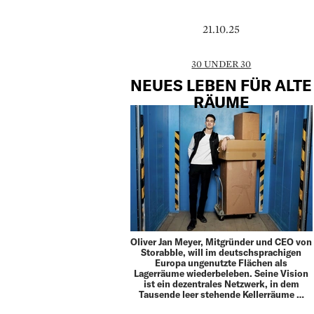
21.10.25
30 UNDER 30
NEUES LEBEN FÜR ALTE
RÄUME
Oliver Jan Meyer, Mitgründer und CEO von
Storabble, will im deutschsprachigen
Europa ungenutzte Flächen als
Lagerräume wiederbeleben. Seine Vision
ist ein dezentrales Netzwerk, in dem
Tausende leer stehende Kellerräume …