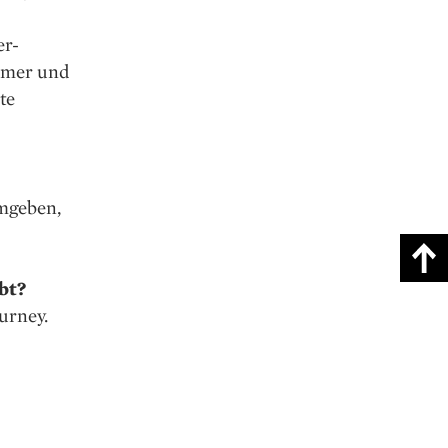
er-
ehmer und
te
umgeben,
bt?
urney.