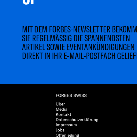
MIT DEM FORBES-NEWSLETTER BEKOM
SIE REGELMÄSSIG DIE SPANNENDSTEN
ARTIKEL SOWIE EVENTANKÜNDIGUNGEN
DIREKT IN IHR E-MAIL-POSTFACH GELIEF
FORBES SWISS
Über
Media
Kontakt
Datenschutzerklärung
Impressum
Jobs
Offenlegung