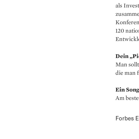
als Inves
zusammen
Konferen
120 natio
Entwickl
Dein „Pi
Man soll
die man 
Ein Song
Am besten
Forbes E