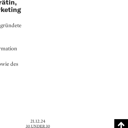
ätin,
rketing
h gründete
ormation
wie des
21.12.24
30 UNDER 30