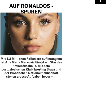
AUF RONALDOS ­
SPUREN
Mit 3,2 Millionen Followern auf Instagram
ist Ana Maria Marković längst ein Star des
Frauenfussballs. Mit dem
portugiesischen Klub Sporting Braga und
der kroatischen Nationalmannschaft
stehen grosse Aufgaben bevor – …