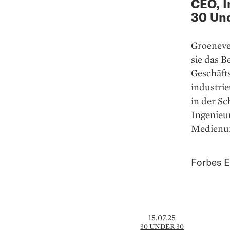
CEO, I
30 Und
Groenevel
sie das 
Geschäfts
industrie
in der Sc
Ingenieu
Medienun
Forbes E
15.07.25
30 UNDER 30