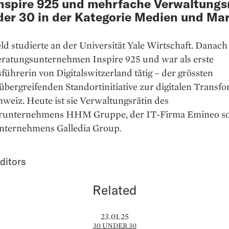
nspire 925 und mehrfache Verwaltungsr
er 30 in der Kategorie Medien und Ma
d studierte an der Universität Yale Wirtschaft. Danac
Beratungsunternehmen Inspire 925 und war als erste
führerin von Digitalswitzerland tätig – der grössten
übergreifenden Standortinitiative zur digitalen Transf
hweiz. Heute ist sie Verwaltungsrätin des
runternehmens HHM Gruppe, der IT-Firma Emineo so
ternehmens Galledia Group.
ditors
Related
23.01.25
30 UNDER 30