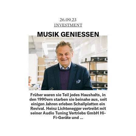
26.09.23
INVESTMENT
MUSIK GENIESSEN
Früher waren sie Teil jedes Haushalts, in
den 1990ern starben sie beinahe aus, seit
einigen Jahren erleben Schallplatten ein
Revival. Heinz Lichtenegger vertreibt mit
seiner Audio Tuning Vertriebs GmbH Hi-
Fi-Geräte und …