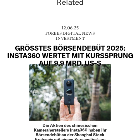
Related
12.06.25
FORBES DIGITAL NEWS
INVESTMENT
GRÖSSTES BÖRSENDEBÜT 2025:
INSTA360 WERTET MIT KURSSPRUNG
AUF 9,9 MRD. US-$
Die Aktien des chinesischen
Kameraherstellers Insta360 haben ihr
Börsendebüt an der Shanghai Stock
Exchange mit einem Kursanstieg von