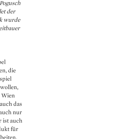
 Pogusch
et der
rk wurde
eitbauer
bel
en, die
spiel
 wollen,
n Wien
 auch das
lauch nur
 ist auch
ukt für
beiten.