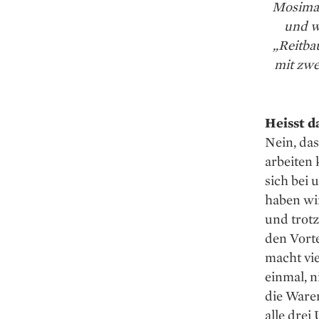
Mosiman
und w
„Reitba
mit zwe
Heisst d
Nein, das
arbeiten 
sich bei 
haben wir
und trot
den Vorte
macht vie
einmal, n
die Ware
alle drei