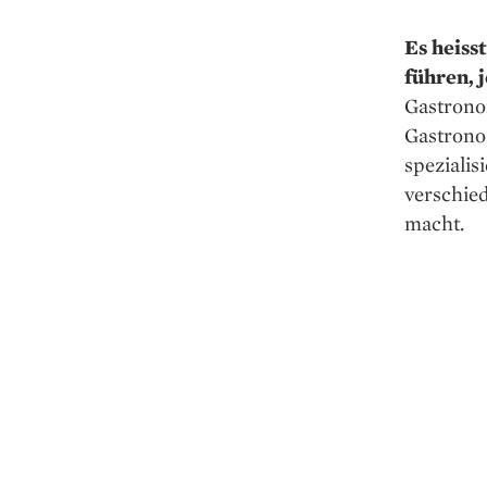
Es heiss
führen, 
Gastronom
Gastronom
spezialis
verschied
macht.