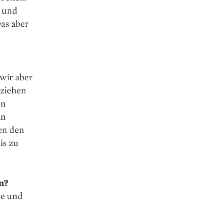
t und
Das aber
 wir aber
eziehen
on
an
en den
is zu
n?
ne und