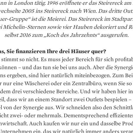
n in London tätig. 1996 eröffnete er das Steirer­eck am
echselte 2005 ins Steirereck nach Wien. Das dritte Outl
uer-Gruppe“ ist die Meierei. Das Steirereck im Stadtpa
i Michelin-Sternen sowie vier Hauben dekoriert und R
selbst 2016 zum „Koch des Jahrzehnts“ ausgerufen.
as, Sie finanzieren Ihre drei Häuser quer?
 stimmt so nicht. Es muss jeder Bereich für sich profita
können – und das tun sie bei uns auch. Aber die ­Synergi
uns ergeben, sind hier natürlich miteinbezogen. Zum Bei
 nur eine Wäscherei oder ein Zentralbüro, wenn Sie so
zdem drei verschiedene Bereiche. Und wir haben hier i
il, dass wir an einem Standort zwei Outlets bespielen –
l von der Synergie aus. Wir schneiden also den Schnitt
icht zwei- oder mehrmals. Dementsprechend effizienter
nwirtschaft. Auch kaufen wir nur ein und dasselbe Prod
 Unternehmen ein, das wir natürlich immer anders verar