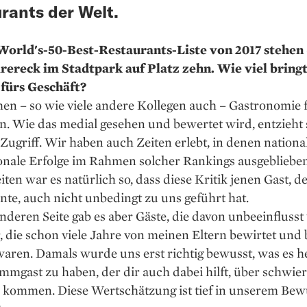
rants der Welt.
World's-50-Best-Restaurants-Liste von 2017 stehen 
rereck im Stadtpark auf Platz zehn. Wie viel bringt
fürs Geschäft?
n – so wie viele andere Kollegen auch – Gastronomie f
. Wie das medial gesehen und bewertet wird, entzieht 
ugriff. Wir haben auch Zeiten erlebt, in denen nationa
onale Erfolge im Rahmen solcher Rankings ausgeblieben
iten war es natürlich so, dass diese Kritik jenen Gast, d
nte, auch nicht unbedingt zu uns geführt hat.
nderen Seite gab es aber Gäste, die davon unbeeinflusst 
 die schon viele Jahre von meinen Eltern bewirtet und 
ren. Damals wurde uns erst richtig bewusst, was es he
mmgast zu haben, der dir auch dabei hilft, über schwier
 kommen. Diese Wertschätzung ist tief in ­unserem Bew