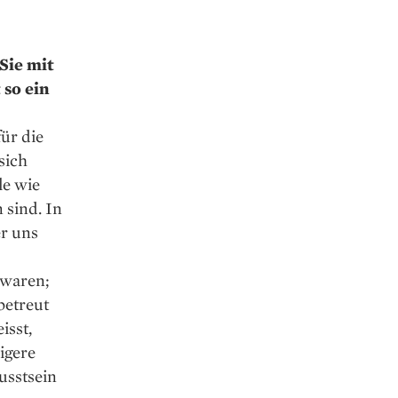
Sie mit
 so ein
ür die
sich
le wie
 sind. In
er uns
­waren;
betreut
isst,
igere
usstsein