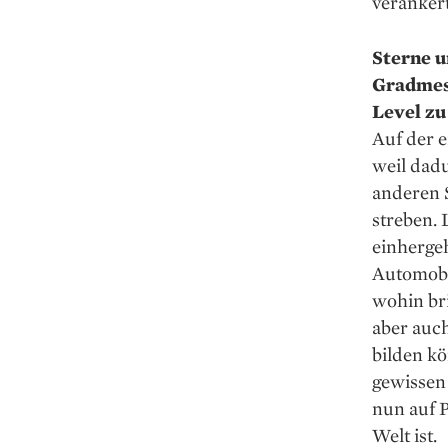
verankert
Sterne u
Gradmess
Level zu
Auf der e
weil dad
anderen S
streben. 
einhergeh
Automobi
wohin bri
aber auc
bilden k
gewissen 
nun auf P
Welt ist.