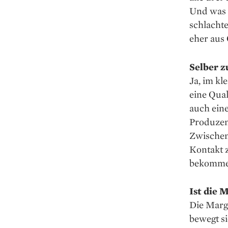
Und was 
schlachte
eher aus 
Selber z
Ja, im kl
eine Qual
auch ein
Produzent
Zwischenh
Kontakt 
bekommen
Ist die 
Die Marge
bewegt si