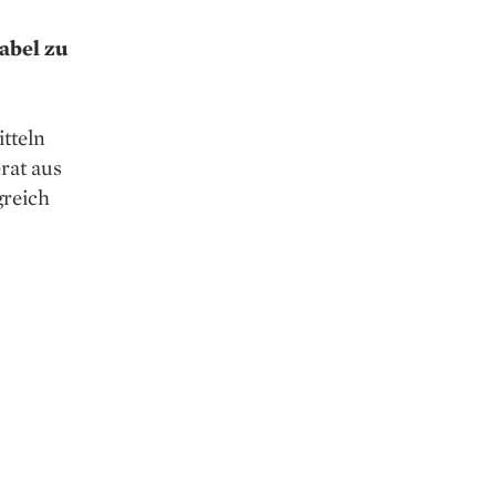
tabel zu
tteln
erat aus
greich