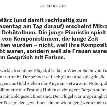
24. MÄRZ 2025
März (und damit rechtzeitig zum
auentag am Tag darauf) erscheint Mitr
 Debütalbum. Die junge Pianistin spielt
 von Komponistinnen, die lange Zeit
hen wurden – nicht, weil ihre Komposi
ht waren, sondern weil sie Frauen ware
im Gespräch mit Forbes.
n wirklich schöner Flügel, der da im ­Wiener Salon von 
arkt steht. Der schwarze Lack glänzt und spiegelt, die
ngen aus Gold ziehen das Auge an – etwa zum Notenpult
ilhouette der Festung Hohensalzburg vor Bergen steht,
 mit Gold gezeichnet sind. Der Flügel war ursprünglic
er Festspielen ge­widmet, einem wichtigen (wenn nicht