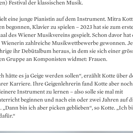
ten) Festival der klassischen Musik.
elt eine junge Pianistin auf dem Instrument. Mitra Kott
en begonnen, Klavier zu spielen – 2023 hat sie zum ers
aal des Wiener Musikvereins gespielt. Schon ­davor hat 
e Wienerin zahlreiche Musikwettbewerbe gewonnen. Jet
hrige ihr Debütalbum heraus, in dem sie sich einer gröss
en Gruppe an Komponisten widmet: Frauen.
ch hätte es ja Geige werden sollen“, erzählt Kotte über 
rer Karriere. Ihre Geigenlehrerin fand Kotte aber noch
einere Instrument zu lernen – also solle sie mal mit
terricht beginnen und nach ein oder zwei Jahren auf d
 „Dann bin ich aber picken geblieben“, so Kotte. „Ich b
dafür.“