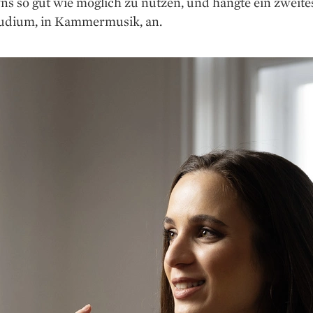
s so gut wie möglich zu nutzen, und hängte ein zweite
udium, in Kammermusik, an.