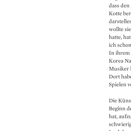
dass den 
Kotte be
darstell
wollte si
hatte, ha
ich schon
In ihrem
Korea Nat
Musiker h
Dort hab
Spielen 
Die Künst
Beginn d
hat, aufz
schwierig