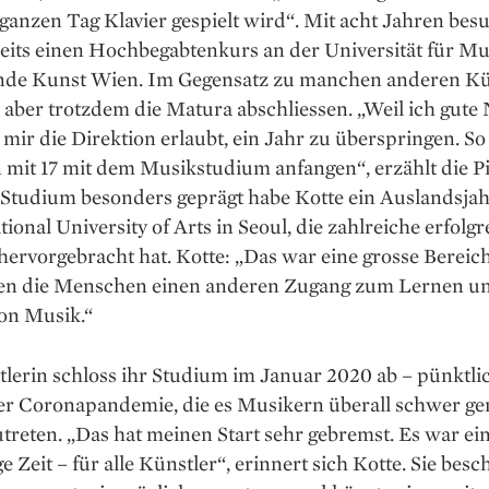
ganzen Tag Klavier gespielt wird“. Mit acht Jahren bes
reits einen Hochbegabtenkurs an der Universität für M
ende Kunst Wien. Im Gegensatz zu manchen anderen Kü
e aber trotzdem die Matura abschliessen. „Weil ich gute
t mir die Direktion erlaubt, ein Jahr zu überspringen. S
 mit 17 mit dem Musikstudium anfangen“, erzählt die Pi
 Studium besonders geprägt habe Kotte ein Auslandsjah
ional University of Arts in Seoul, die zahlreiche erfolgr
ervorgebracht hat. Kotte: „Das war eine grosse Bereic
en die Menschen einen anderen Zugang zum Lernen u
von Musik.“
lerin schloss ihr Studium im ­Januar 2020 ab – pünktl
er ­Coronapandemie, die es Musikern überall schwer g
utreten. „Das hat meinen Start sehr gebremst. Es war ei
e Zeit – für alle Künstler“, erinnert sich Kotte. Sie besch