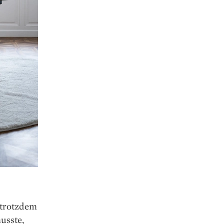
t trotzdem
usste,