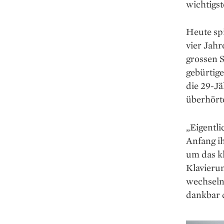
wich­tigs
Heute spi
vier Jahr
grossen S
gebürtig
die 29-Jä
überhört
„Eigentli
Anfang ih
um das kl
Klavierun
wechseln.
dankbar 