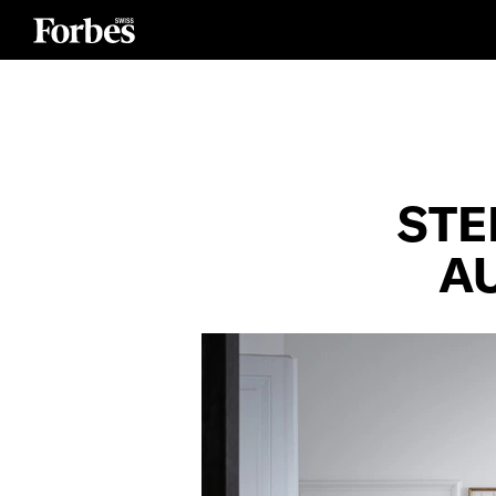
STE
A