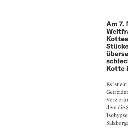
Am 7. 
Weltfr
Kottes
Stücke
überse
schlec
Kotte 
Es ist ei
Getreidem
Verzieru
dem die S
Isohypsen
Salzburg