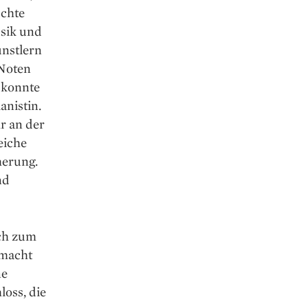
uchte
usik und
nstlern
 Noten
o konnte
anistin.
r an der
eiche
herung.
nd
ich zum
emacht
ne
loss, die