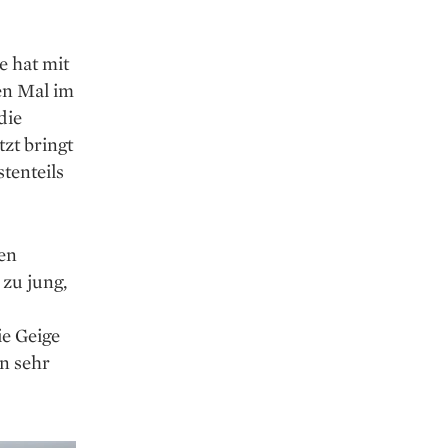
e hat mit
ten Mal im
die
zt bringt
tenteils
den
 zu jung,
ie Geige
in sehr