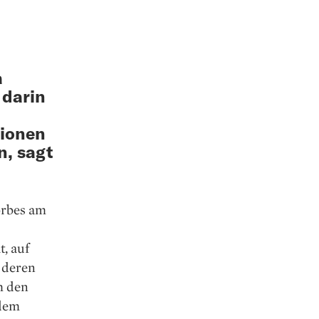
a
 darin
tionen
n, sagt
Forbes am
, auf
 ­deren
h den
 dem