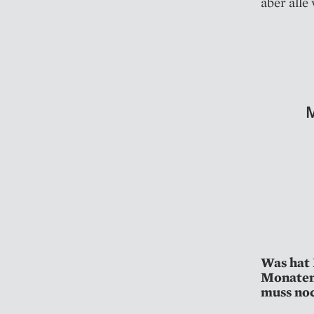
aber alle
M
Was hat 
Monaten 
muss noc