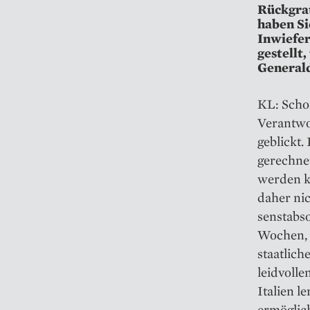
Rückgrat
haben Si
Inwiefer
gestellt
Generald
KL: Scho
Verantwo
geblickt
gerechne
werden k
daher nic
sen­stab
Wochen, 
staatlic
leidvoll
Italien l
ermöglich