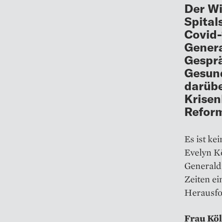
Der Wi
Spital
Covid-
Genera
Gesprä
Gesund
darübe
Krisen
Reform
Es ist ke
Evelyn Kö
Generaldi
Zeiten ei
Herausfo
Frau Köl