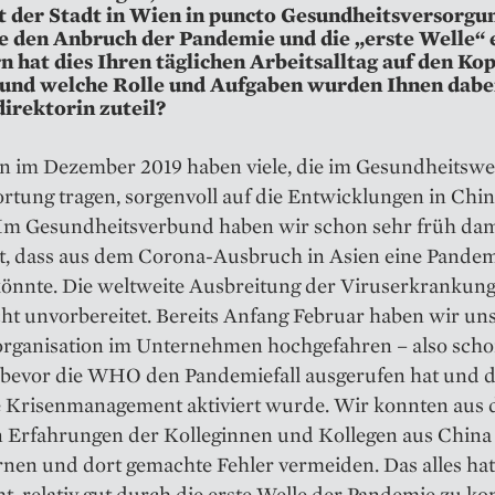
 der Stadt in Wien in puncto Gesundheitsversorgu
e den Anbruch der Pandemie und die „erste Welle“ 
n hat dies Ihren täglichen Arbeitsalltag auf den Kop
, und welche Rolle und Aufgaben wurden Ihnen dabei
irektorin zuteil?
n im Dezember 2019 haben viele, die im Gesundheitsw
rtung tragen, sorgenvoll auf die Entwicklungen in Chi
. Im Gesundheitsverbund haben wir schon sehr früh dam
t, dass aus dem ­Corona-Ausbruch in Asien eine Pande
önnte. Die weltweite Ausbreitung der Viruserkrankung 
ht unvorbereitet. Bereits Anfang Februar haben wir uns
sorganisation im Unternehmen hochgefahren – also scho
bevor die WHO den Pandemiefall ausgerufen hat und 
he Krisen­management aktiviert wurde. Wir konnten aus 
en Erfahrungen der Kolleginnen und Kollegen aus China
ernen und dort gemachte Fehler vermeiden. Das alles hat
t, relativ gut durch die erste Welle der Pandemie zu 