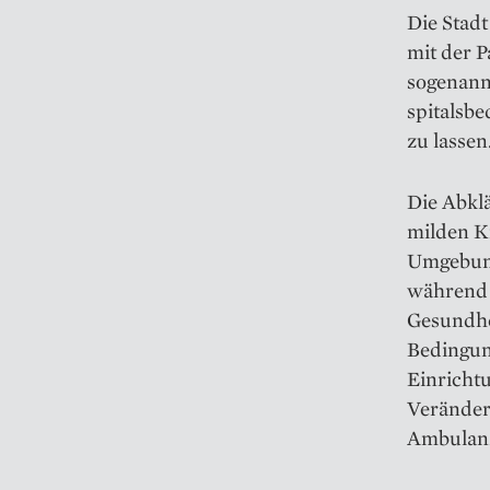
Die Stad
mit der P
sogenann
spitalsb
zu lassen
Die Abkl
milden K
Umgebung
während d
Gesundhe
Bedingun
Einrichtu
Veränder
Ambulanz