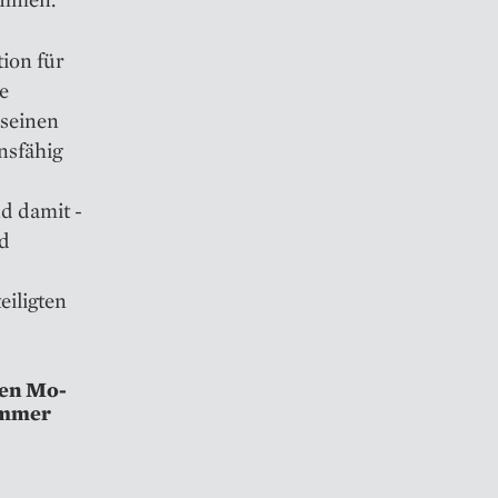
ion für
ie
 seinen
s­fähig
nd damit ­
nd
eiligten
den Mo­
Sommer