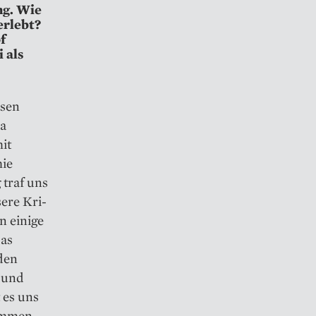
ng. Wie
erlebt?
f
 als
esen
na
it
mie
traf uns
ere Kri­
n einige
das
den
 und
 es uns
kommen.