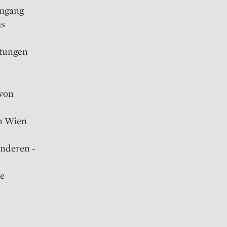
Umgang
as
htungen
 von
in Wien
onderen ­
ie