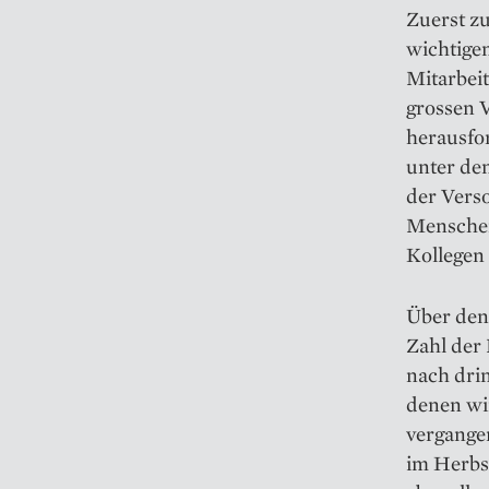
Zuerst zu
wichtige
Mitarbeit
grossen V
herausfor
unter de
der Verso
Menschen 
Kollegen 
Über den
Zahl der 
nach dri
denen wir
vergangen
im Herbs