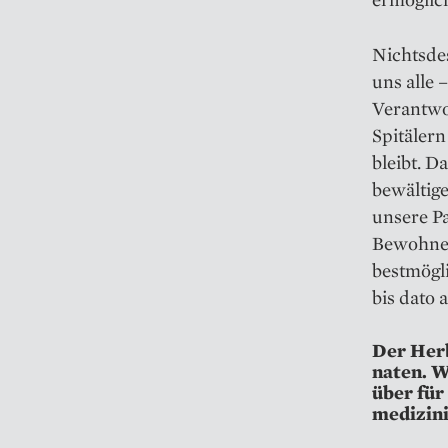
Nichtsdes
uns alle 
Verantwo
Spitälern
bleibt. D
bewältige
unsere P
Bewohner
bestmögli
bis dato 
Der Herb
na­ten. 
über für
medizini