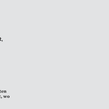
t,
ten
t, wo