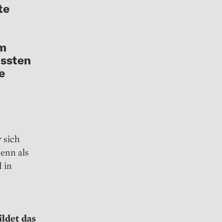
te
im
össten
e
r sich
Denn als
 in
ldet das