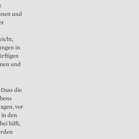
z
innen und
er
eicht,
ungen in
ürftigen
innen und
 Dass die
ebens
agen, vor
 in den
i hilft,
erden