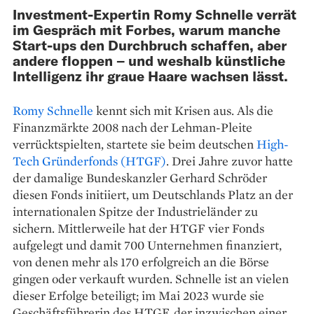
Investment-Expertin Romy Schnelle verrät
im Gespräch mit Forbes, warum manche
Start-ups den Durchbruch schaffen, aber
andere floppen – und weshalb künstliche
Intelligenz ihr graue Haare wachsen lässt.
Romy Schnelle
kennt sich mit Krisen aus. Als die
Finanzmärkte 2008 nach der Lehman-Pleite
verrücktspielten, startete sie beim deutschen
High-
Tech Gründerfonds (HTGF)
. Drei Jahre zuvor hatte
der damalige Bundeskanzler Gerhard Schröder
diesen Fonds initiiert, um Deutschlands Platz an der
internationalen Spitze der Industrieländer zu
sichern. Mit­t­lerweile hat der HTGF vier Fonds
aufgelegt und damit 700 Unternehmen finanziert,
von denen mehr als 170 erfolgreich an die Börse
gingen oder verkauft wurden. Schnelle ist an vielen
dieser Erfolge beteiligt; im Mai 2023 wurde sie
Geschäftsführerin des HTGF, der inzwischen einer