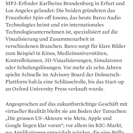
MP3-Erfinder Karlheinz Brandenburg in Erfurt und
Los Angeles gelandet: Die beiden gründeten das
Fraunhofer Spin-off Iosono, das heute Barco Audio
Technologies heisst und ein inter­nationales
Technologieunter­nehmen ist, spezialisiert auf die
Visualisierung und Zusammen­arbeit in
verschiedenen Branchen. Barco sorgt für klare Bilder
zum Beispiel in Kinos, Medizinuniver­sitäten,
Kontroll­räumen, 3D-Visualisierungen, Si­mu­latoren
oder Schulungs­lösungen. Vor mehr als zehn Jahren
spielte Schnelle im Advisory Board der Dolmetsch-
Plattform bab.la eine Schlüsselrolle, bis das Start-up
an Oxford University Press verkauft wurde.
Angesprochen auf das ­zu­kunftsträchtige Geschäft mit
virtueller Realität bleibt sie am Boden der Tatsachen:
„Die grossen US-Akteure wie Meta, Apple und
Google liegen klar voran“; vor allem im B2C-Markt,
wo Applikationen entwickelt würden, die eine Brille