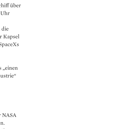
hiff über
8 Uhr
 die
r Kapsel
 SpaceXs
s „einen
ustrie“
er NASA
n.