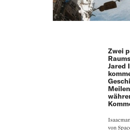
Zwei p
Raumsc
Jared 
kommer
Geschi
Meilen
währen
Kommer
Isaacman,
von Space