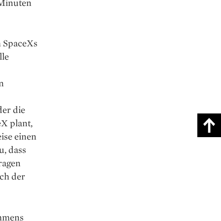
 Minuten
um SpaceXs
lle
n
er die
eX plant,
ise einen
u, dass
ragen
ch der
ehmens