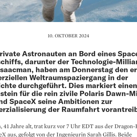
10. OKTOBER 2024
rivate Astronauten an Bord eines Spac
hiffs, darunter der Technologie-Millia
Isaacman, haben am Donnerstag den e
ziellen Weltraumspaziergang in der
chte durchgeführt. Dies markiert eine
stein für die rein zivile Polaris Dawn-M
d SpaceX seine Ambitionen zur
zialisierung der Raumfahrt vorantreib
 41 Jahre alt, trat kurz vor 7 Uhr EDT aus der Dragon
X aus, gefolgt von der Ingenieurin Sarah Gillis. Beide