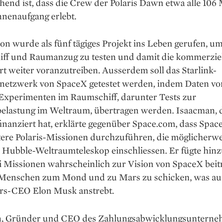
end ist, dass die Crew der Polaris Dawn etwa alle 106
nnenaufgang erlebt.
on wurde als fünf tägiges Projekt ins Leben gerufen, 
ff und Raumanzug zu testen und damit die kommerzie
 weiter voranzutreiben. Ausserdem soll das Starlink-
ennetzwerk von SpaceX getestet werden, indem Daten vo
Experimenten im Raumschiff, darunter Tests zur
belastung im Weltraum, übertragen werden. Isaacman, d
inanziert hat, erklärte gegenüber Space.com, dass Spac
tere Polaris-Missionen durchzuführen, die möglicherwe
 Hubble-Weltraumteleskop einschliessen. Er fügte hinz
ei Missionen wahrscheinlich zur Vision von SpaceX beit
Menschen zum Mond und zu Mars zu schicken, was au
ärs-CEO Elon Musk anstrebt.
, Gründer und CEO des Zahlungsabwicklungsuntern