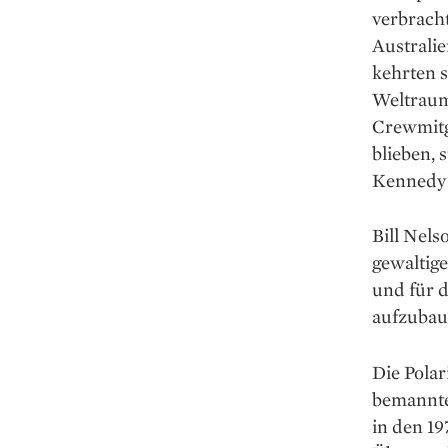
verbrach
Australi
kehrten 
Weltraum
Crewmitg
blieben, 
Kennedy 
Bill Nels
gewaltige
und für 
aufzubau
Die Pola
bemannte
in den 19