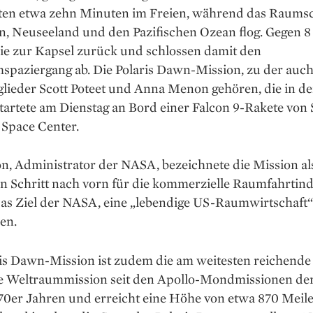
ten etwa zehn Minuten im Freien, während das Raumsc
en, Neuseeland und den Pazifischen Ozean flog. Gegen 
sie zur Kapsel zurück und schlossen damit den
spaziergang ab. Die Polaris Dawn-Mission, zu der auch
lieder Scott Poteet und Anna Menon gehören, die in de
startete am Dienstag an Bord einer Falcon 9-Rakete von
Space Center.
on, Administrator der NASA, bezeichnete die Mission al
n Schritt nach vorn für die kommerzielle Raumfahrtind
das Ziel der NASA, eine „lebendige US-Raumwirtschaft“
en.
ris Dawn-Mission ist zudem die am weitesten reichende
 Weltraummission seit den Apollo-Mondmissionen d
70er Jahren und erreicht eine Höhe von etwa 870 Meile