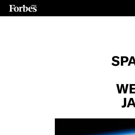
SP
WE
J