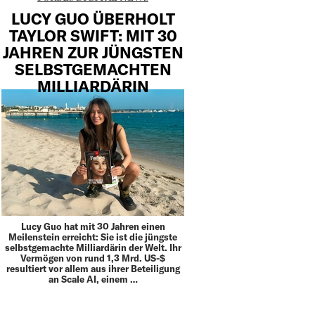
LUCY GUO ÜBERHOLT
TAYLOR SWIFT: MIT 30
JAHREN ZUR JÜNGSTEN
SELBSTGEMACHTEN
MILLIARDÄRIN
Lucy Guo hat mit 30 Jahren einen
Meilenstein erreicht: Sie ist die jüngste
selbstgemachte Milliardärin der Welt. Ihr
Vermögen von rund 1,3 Mrd. US-$
resultiert vor allem aus ihrer Beteiligung
an Scale AI, einem …