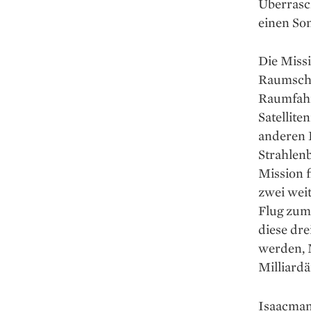
Überrasch
einen So
Die Missi
Raumschi
Raumfahrt
Satellit
anderen 
Strahlen
Mission f
zwei wei
Flug zum
diese dr
werden, 
Milliard
Isaacman