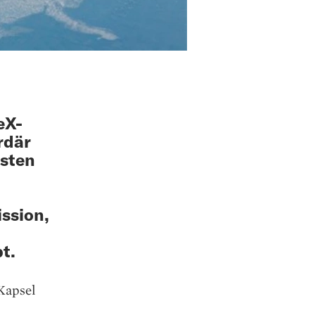
eX-
rdär
rsten
n
ission,
t.
-Kapsel