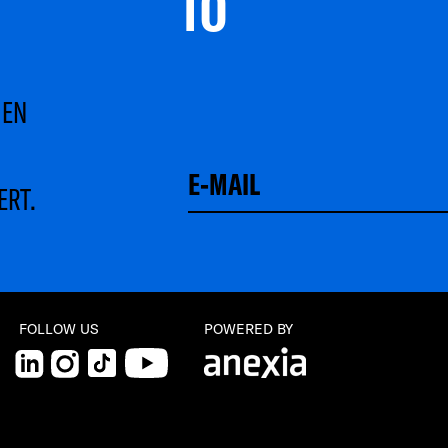
TO 
MEN
ERT.
FOLLOW US
POWERED BY
LinkedIn
Instagram
TikTok
YouTube