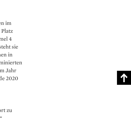
en im
 Platz
rmel 4
teht sie
men in
minierten
im Jahr
rde 2020
rt zu
“