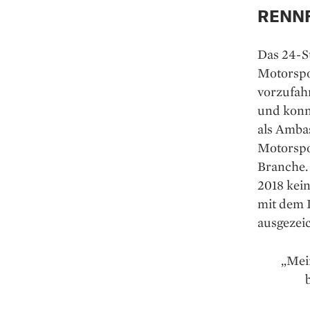
RENN
Das 24-S
Motorspor
vorzufahr
und konnt
als Amba
Motorspo
Branche.
2018 kei
mit dem 
ausgezei
„Mei