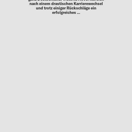
nach einem drastischen Karrierewechsel
und trotz einiger Rückschläge ein
erfolgreiches …
MEHR
UP TO DATE
MIT DEM FORBES-NEWSLETTER BEKOMMEN SIE
REGELMÄSSIG DIE SPANNENDSTEN ARTIKEL SOWIE