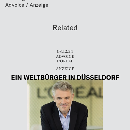
Related
03.12.24
ADVOICE
L’ORÉAL
EIN WELTBÜRGER IN DÜSSELDORF