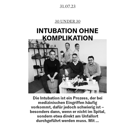
31.07.23
30 UNDER 30
INTUBATION OHNE
KOMPLIKATION
Die Intubation ist ein Prozess, der bei
medizinischen Eingriffen häufig
vorkommt, dafür jedoch schwierig ist –
besonders dann, wenn er nicht im Spital,
sondern etwa direkt am Unfallort
durchgeführt werden muss. Mit …