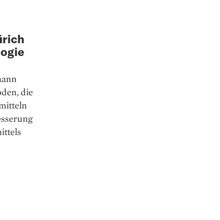
ürich
logie
mann
den, die
mitteln
esserung
ittels