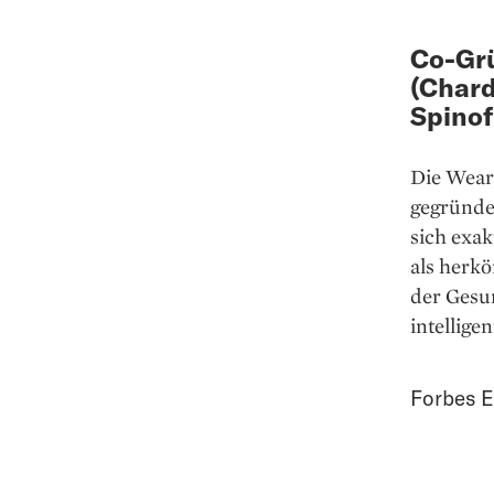
Co-Gr
(Chard
Spinof
Die Wear
gegründe
sich exa
als herkö
der Gesun
intellig
Forbes E