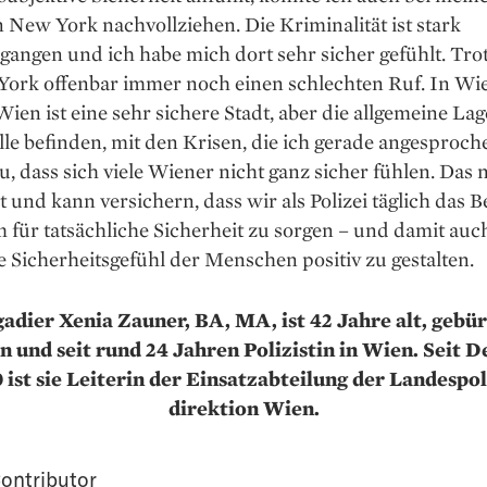
 New York nachvollziehen. Die Kriminalität ist stark
gangen und ich habe mich dort sehr sicher gefühlt. Tr
ork offenbar immer noch einen schlechten Ruf. In Wien
Wien ist eine sehr sichere Stadt, aber die allgemeine Lag
lle befinden, mit den Krisen, die ich gerade angesproch
u, dass sich viele Wiener nicht ganz sicher fühlen. Das
t und kann versichern, dass wir als Polizei täglich das B
 für tatsächliche Sicherheit zu sorgen – und damit auc
e Sicherheitsgefühl der Men­schen positiv zu gestalten.
gadier Xenia Zauner, BA, MA, ist 42 Jahre alt, gebür
 und seit rund 24 Jahren Polizistin in Wien. Seit
 ist sie Leiterin der Einsatzabteilung der Landes­pol
direktion Wien.
ontributor