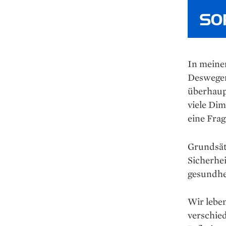
In meinem
Deswegen
überhaupt
viele Dim
eine Frag
Grundsätz
Sicherhei
gesundhei
Wir leben
verschie