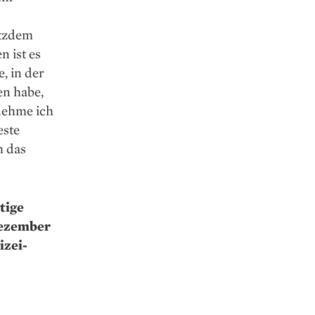
otzdem
 ist es
e, in der
en habe,
 nehme ich
este
h das
tige
 Dezember
izei­