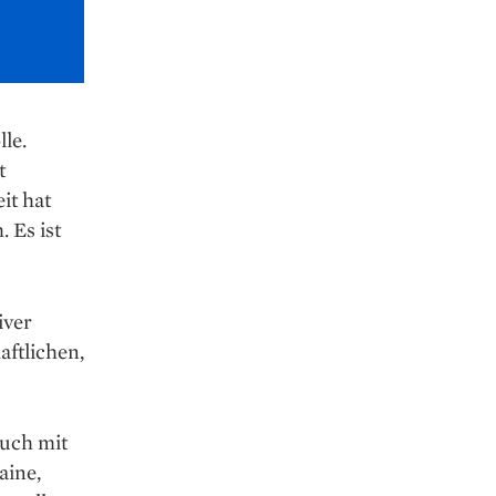
le.
t
it hat
 Es ist
iver
aftlichen,
auch mit
aine,