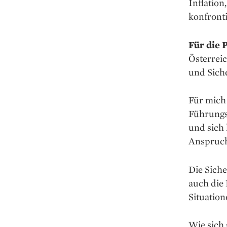
Inflation
konfronti
Für die 
Österreic
und Siche
Für mich
Führungsp
und sich 
Anspruc
Die Siche
auch die 
Situatio
Wie sich 