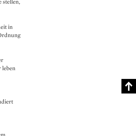
 stellen,
eit in
 Ordnung
er
r leben
udiert
nem