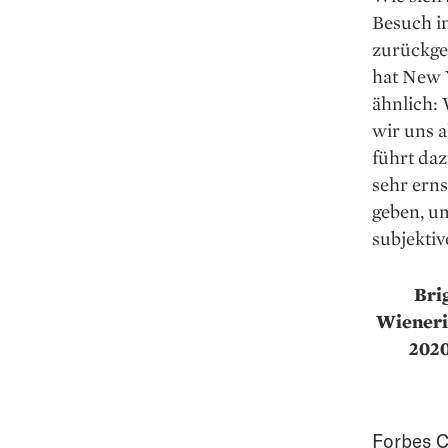
Besuch in
zurückge
hat New Y
ähnlich: 
wir uns a
führt daz
sehr erns
geben, um
subjektiv
Bri
Wienerin
2020
Forbes C