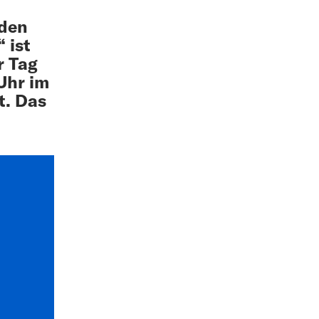
 den
 ist
r Tag
Uhr im
t. Das