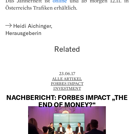
Das Jännerheft ist
online
und ab morgen 12.11. in
Österreichs Trafiken erhältlich.
Heidi Aichinger
,
Herausgeberin
Related
23.06.17
ALLE ARTIKEL
FORBES IMPACT
INVESTMENT
NACHBERICHT: FORBES IMPACT „THE
END OF MONEY?“